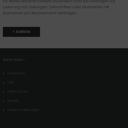
Ein Widerrufsrecht besteht außerdem nicht bei Verträgen zur
Lieferung von Zeitungen, Zeitschriften oder Illustrierten mit
Ausnahme von Abonnement-Verträgen.
ZURÜCK
Mehr über...
Impressum
AGB
Datenschutz
Kontakt
Cookie Einstellungen