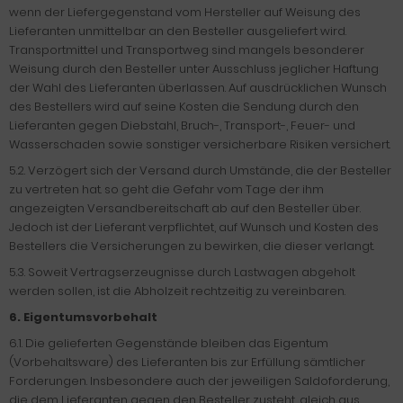
wenn der Liefergegenstand vom Hersteller auf Weisung des
Lieferanten unmittelbar an den Besteller ausgeliefert wird.
Transportmittel und Transportweg sind mangels besonderer
Weisung durch den Besteller unter Ausschluss jeglicher Haftung
der Wahl des Lieferanten überlassen. Auf ausdrücklichen Wunsch
des Bestellers wird auf seine Kosten die Sendung durch den
Lieferanten gegen Diebstahl, Bruch-, Transport-, Feuer- und
Wasserschaden sowie sonstiger versicherbare Risiken versichert.
5.2. Verzögert sich der Versand durch Umstände, die der Besteller
zu vertreten hat. so geht die Gefahr vom Tage der ihm
angezeigten Versandbereitschaft ab auf den Besteller über.
Jedoch ist der Lieferant verpflichtet, auf Wunsch und Kosten des
Bestellers die Versicherungen zu bewirken, die dieser verlangt.
5.3. Soweit Vertragserzeugnisse durch Lastwagen abgeholt
werden sollen, ist die Abholzeit rechtzeitig zu vereinbaren.
6. Eigentumsvorbehalt
6.1. Die gelieferten Gegenstände bleiben das Eigentum
(Vorbehaltsware) des Lieferanten bis zur Erfüllung sämtlicher
Forderungen. Insbesondere auch der jeweiligen Saldoforderung,
die dem Lieferanten gegen den Besteller zusteht, gleich aus