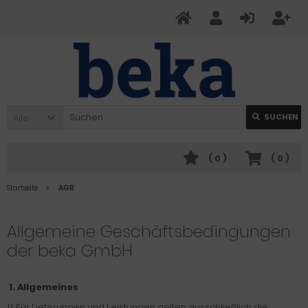
Alle
SUCHEN
(
0
)
(
0
)
Startseite
AGB
Allgemeine Geschäftsbedingungen
der beka GmbH
1.
Allgemeines
1.1. Für Lieferungen und Leistungen gelten ausschließlich die