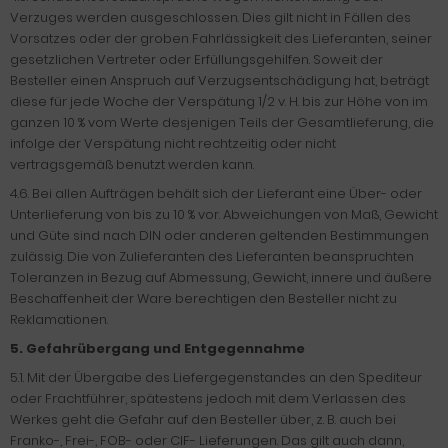
Verzuges werden ausgeschlossen. Dies gilt nicht in Fällen des
Vorsatzes oder der groben Fahrlässigkeit des Lieferanten, seiner
gesetzlichen Vertreter oder Erfüllungsgehilfen. Soweit der
Besteller einen Anspruch auf Verzugsentschädigung hat, beträgt
diese für jede Woche der Verspätung 1/2 v. H. bis zur Höhe von im
ganzen 10 % vom Werte desjenigen Teils der Gesamtlieferung, die
infolge der Verspätung nicht rechtzeitig oder nicht
vertragsgemäß benutzt werden kann.
4.6. Bei allen Aufträgen behält sich der Lieferant eine Über- oder
Unterlieferung von bis zu 10 % vor. Abweichungen von Maß, Gewicht
und Güte sind nach DIN oder anderen geltenden Bestimmungen
zulässig. Die von Zulieferanten des Lieferanten beanspruchten
Toleranzen in Bezug auf Abmessung, Gewicht, innere und äußere
Beschaffenheit der Ware berechtigen den Besteller nicht zu
Reklamationen.
5.
Gefahrübergang und Entgegennahme
5.1. Mit der Übergabe des Liefergegenstandes an den Spediteur
oder Frachtführer, spätestens jedoch mit dem Verlassen des
Werkes geht die Gefahr auf den Besteller über, z. B. auch bei
Franko-, Frei-, FOB- oder CIF- Lieferungen. Das gilt auch dann,