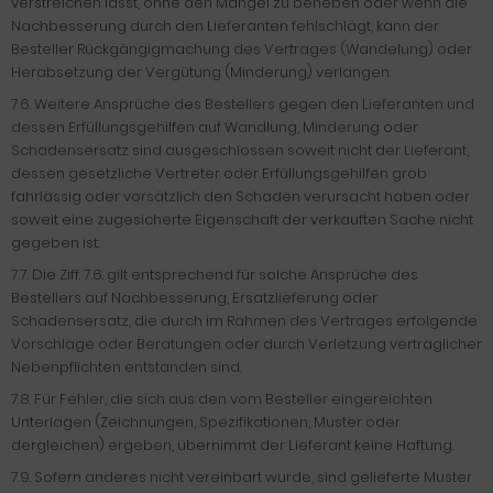
verstreichen lässt, ohne den Mangel zu beheben oder wenn die
Nachbesserung durch den Lieferanten fehlschlägt, kann der
Besteller Rückgängigmachung des Vertrages (Wandelung) oder
Herabsetzung der Vergütung (Minderung) verlangen.
7.6. Weitere Ansprüche des Bestellers gegen den Lieferanten und
dessen Erfüllungsgehilfen auf Wandlung, Minderung oder
Schadensersatz sind ausgeschlossen soweit nicht der Lieferant,
dessen gesetzliche Vertreter oder Erfüllungsgehilfen grob
fahrlässig oder vorsätzlich den Schaden verursacht haben oder
soweit eine zugesicherte Eigenschaft der verkauften Sache nicht
gegeben ist.
7.7. Die Ziff. 7.6. gilt entsprechend für solche Ansprüche des
Bestellers auf Nachbesserung, Ersatzlieferung oder
Schadensersatz, die durch im Rahmen des Vertrages erfolgende
Vorschläge oder Beratungen oder durch Verletzung vertraglicher
Nebenpflichten entstanden sind.
7.8. Für Fehler, die sich aus den vom Besteller eingereichten
Unterlagen (Zeichnungen, Spezifikationen, Muster oder
dergleichen) ergeben, übernimmt der Lieferant keine Haftung.
7.9. Sofern anderes nicht vereinbart wurde, sind gelieferte Muster