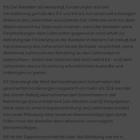
6.6. Der Besteller ist berechtigt, Forderungen aus der
Veräußerung gemäß Abs. 6.3. und 6.4. bis zum jederzeit zulässigen
Widerruf des Lieferanten einzuziehen. Der Lieferant wird von dem
Widerrufsrecht nur Gebrauch machen, wenn der Besteller seine
Verpflichtungen dem Lieferanten gegenüber nicht erfüllt. Zur
Abtretung der Forderung ist der Besteller in keinem Fall befugt. Auf
Veranlassung des Lieferanten ist der Besteller verpflichtet, seine
Abnehmer sofort von der Abtretung an den Lieferanten zu
unterrichten - sofern der Lieferant das nicht selbst tut - und dem
Lieferanten die zur Einziehung erforderlichen Auskünfte und
Unterlagen zu geben.
6.7. Übersteigt der Wert der bestehenden Sicherheiten die
gesicherten Forderungen insgesamt um mehr als 20 %, werden
die diesen Betrag überschreitenden Sicherheiten in der
Reihenfolge ihres Entstehens (die ältesten zuerst) freigegeben,
ohne dass es einer Freigabeerklärung des Lieferanten bedarf.
Von einer Pfändung oder anderen Beeinträchtigungen durch
Dritte muss der Besteller den Lieferanten unverzüglich
benachrichtigen.
6.8. Ist der Eigentumsvorbehalt oder die Abtretung wie sie in