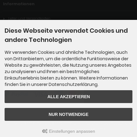
Informationen
Liefer-und Versandkosten
Widerrufsrecht
Diese Webseite verwendet Cookies und
Digitales Produkt: Wie kann ich mein gekauftes Produkt herunterladen?
andere Technologien
Sitemap
Wir verwenden Cookies und ähnliche Technologien, auch
von Drittanbietern, um die ordentliche Funktionsweise der
Website zu gewährleisten, die Nutzung unseres Angebotes
Zahlungsmethoden
zu analysieren und Ihnen ein bestmögliches
Einkaufserlebnis bieten zu können. Weitere Informationen
finden Sie in unserer Datenschutzerklärung.
ALLE AKZEPTIEREN
NUR NOTWENDIGE
beka GmbH © 2026 | Template © 2009-2026 by
mod
ified eCommerce Shopsoftware
mod
ified eCommerce Shopsoftware © 2009-2026
Einstellungen anpassen