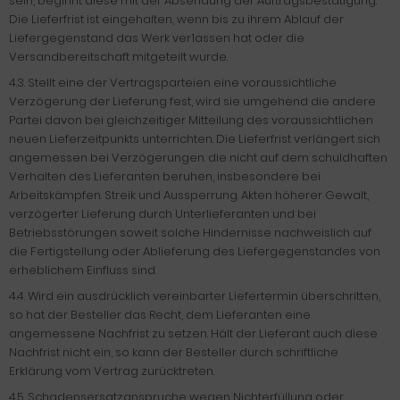
sein, beginnt diese mit der Absendung der Auftragsbestätigung.
Die Lieferfrist ist eingehalten, wenn bis zu ihrem Ablauf der
Liefergegenstand das Werk ver1assen hat oder die
Versandbereitschaft mitgeteilt wurde.
4.3. Stellt eine der Vertragsparteien eine voraussichtliche
Verzögerung der Lieferung fest, wird sie umgehend die andere
Partei davon bei gleichzeitiger Mitteilung des voraussichtlichen
neuen Lieferzeitpunkts unterrichten. Die Lieferfrist verlängert sich
angemessen bei Verzögerungen. die nicht auf dem schuldhaften
Verhalten des Lieferanten beruhen, insbesondere bei
Arbeitskämpfen. Streik und Aussperrung. Akten höherer Gewalt,
verzögerter Lieferung durch Unterlieferanten und bei
Betriebsstörungen soweit solche Hindernisse nachweislich auf
die Fertigstellung oder Ablieferung des Liefergegenstandes von
erheblichem Einfluss sind.
4.4. Wird ein ausdrücklich vereinbarter Liefertermin überschritten,
so hat der Besteller das Recht, dem Lieferanten eine
angemessene Nachfrist zu setzen. Hält der Lieferant auch diese
Nachfrist nicht ein, so kann der Besteller durch schriftliche
Erklärung vom Vertrag zurücktreten.
4.5. Schadensersatzanspruche wegen Nichterfüllung oder