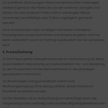
2.3. Sämtliche Zeichnungen, Pläne und technischen Unterlagen
bleiben Eigentum der Partei, die sie der anderen übergibt, und
dürfen von der anderen Partei nicht in unbefugter Weise
vorwendet, vervielfältigt oder Dritten zugänglich gemacht
werden.
2.4. In Drucksachen oder sonstigen Schreiben enthaltene
Preisangaben sowie technische und andere Angaben sind nur
dann verbindlich, wenn im Vertrag ausdrücklich auf Sie verwiesen
wird.
3. Preise/Zahlung
3.1. Die Preise gelten mangels besonderer Vereinbarung ab Werk,
ausschließlich Verpackung und ausschließlich Ver- und Abladung.
Zu den Preisen kommt die Mehrwertsteuer in der jeweiligen
gesetzlichen Höhe hinzu.
3.2. Rechnungen sind grundsätzlich sofort nach
Rechnungseingang ohne Abzug zahlbar. Skonti müssen im
Einzelfall vereinbart werden.
3.3. Der Besteller ist zur Aufrechnung nur berechtigt, wenn die
Gegenansprüche unstreitig oder rechtskräftig festgestellt worden