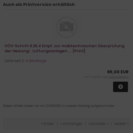
Auch als Printversion erhältlich
VÖV-Schrift 6.35.4 Empf. zur maßtechnischen Überprüfung
der Heizung-, Lüftungsanlagen .... [Print]
Lieferzeit:
3-4 Werktage
65,00 EUR
inkl. 7 % MwSt. zzgl.
Versandkosten
Diesen Artikel haben wir am 24.06.2020 in unseren Katalog aufgenommen.
« Erster
|
« vorheriger
|
nächster »
|
Letzter »