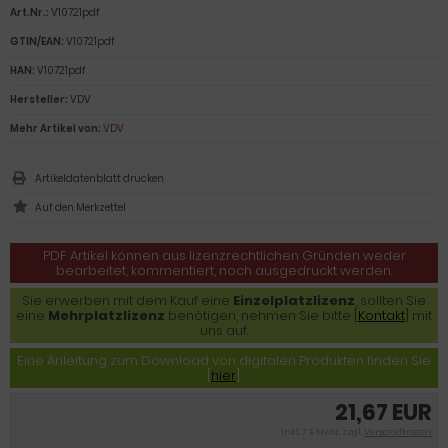
Art.Nr.:
V10721pdf
GTIN/EAN:
V10721pdf
HAN:
V10721pdf
Hersteller:
VDV
Mehr Artikel von:
VDV
Artikeldatenblatt drucken
PDF Artikel können aus lizenzrechtlichen Gründen weder
bearbeitet, kommentiert, noch ausgedruckt werden.
Sie erwerben mit dem Kauf eine
Einzelplatzlizenz
, sollten Sie
eine
Mehrplatzlizenz
benötigen, nehmen Sie bitte [
Kontakt
] mit
uns auf.
Eine Anleitung zum Download von digitalen Produkten finden Sie
[
hier
].
21,67 EUR
inkl. 7 % MwSt. zzgl.
Versandkosten