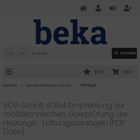
Alle
SUCHEN
(
0
)
(
0
)
Startseite
Sonstige Broschüren / Bücher
V10721pdf
VÖV-Schrift 6.35.4 Empfehlung zur
maßtechnischen Überprüfung der
Heizungs-, Lüftungssanlagen [PDF
Datei]