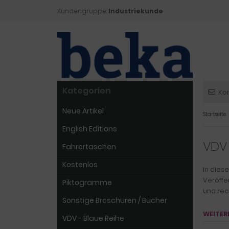
Kundengruppe:
Industriekunde
Kategorien
Ko
Neue Artikel
Startseite
English Editions
VDV 
Fahrertaschen
Kostenlos
In dies
Veröffe
Piktogramme
und rec
Sonstige Broschüren / Bücher
WEITER
VDV - Blaue Reihe