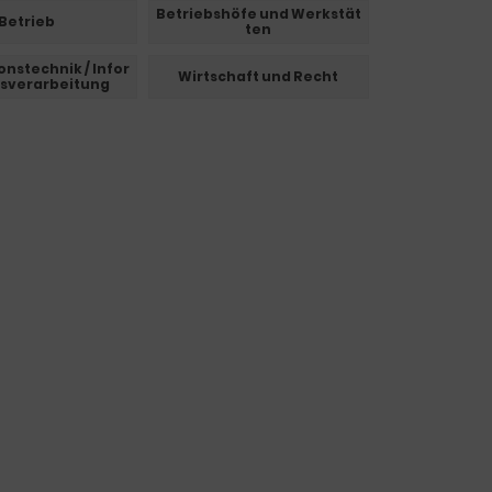
Betriebshöfe und Werkstät
Betrieb
ten
nstechnik / Infor
Wirtschaft und Recht
sverarbeitung