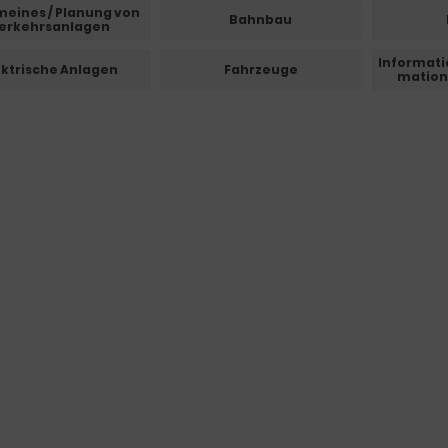
meines / Planung von
Bahnbau
erkehrsanlagen
Informatio
ektrische Anlagen
Fahrzeuge
mation