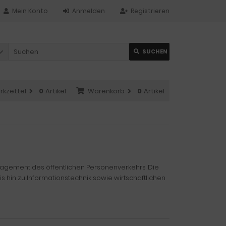
Mein Konto
Anmelden
Registrieren
SUCHEN
rkzettel
0
Artikel
Warenkorb
0
Artikel
anagement des öffentlichen Personenverkehrs. Die
in zu Informationstechnik sowie wirtschaftlichen