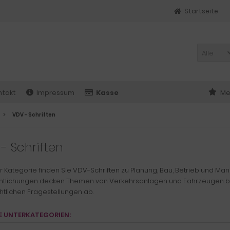
Startseite
Alle
ntakt
Impressum
Kasse
Me
VDV - Schriften
- Schriften
er Kategorie finden Sie VDV-Schriften zu Planung, Bau, Betrieb und M
ntlichungen decken Themen von Verkehrsanlagen und Fahrzeugen bis h
htlichen Fragestellungen ab.
E UNTERKATEGORIEN: