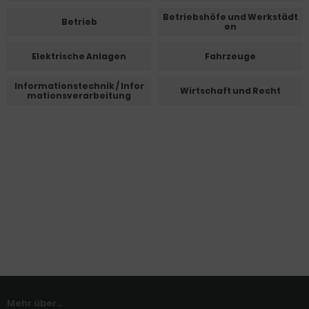
Betriebshöfe und Werkstädt
Betrieb
en
Elektrische Anlagen
Fahrzeuge
Informationstechnik / Infor
Wirtschaft und Recht
mationsverarbeitung
Mehr über...