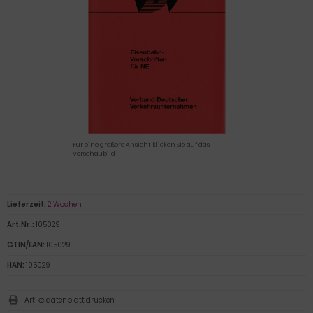
Für eine größere Ansicht klicken Sie auf das
Vorschaubild
Lieferzeit:
2 Wochen
Art.Nr.:
105029
GTIN/EAN:
105029
HAN:
105029
Artikeldatenblatt drucken