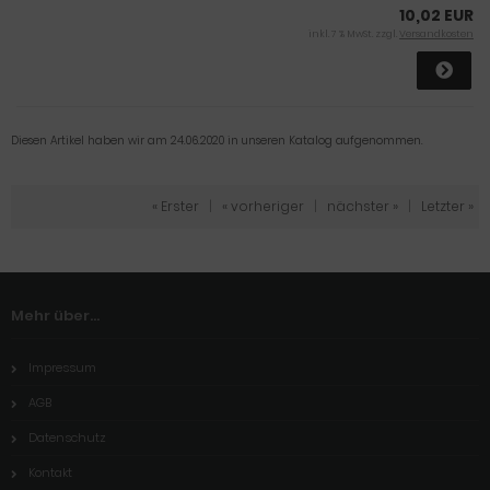
10,02 EUR
inkl. 7 % MwSt. zzgl.
Versandkosten
Diesen Artikel haben wir am 24.06.2020 in unseren Katalog aufgenommen.
« Erster
|
« vorheriger
|
nächster »
|
Letzter »
Mehr über...
Impressum
AGB
Datenschutz
Kontakt