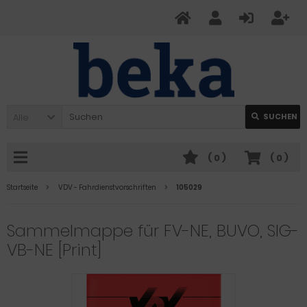
Alle
SUCHEN
(
0
)
(
0
)
Startseite
VDV - Fahrdienstvorschriften
105029
Sammelmappe für FV-NE, BUVO, SIG-
VB-NE [Print]