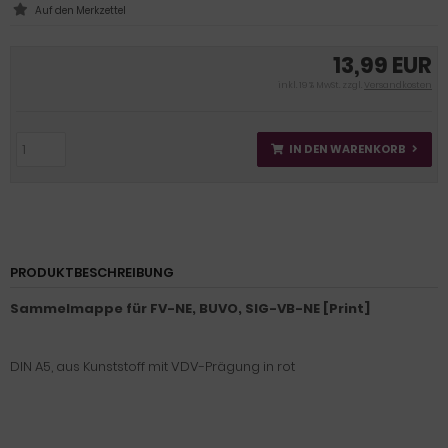
13,99 EUR
inkl. 19 % MwSt. zzgl.
Versandkosten
IN DEN WARENKORB
PRODUKTBESCHREIBUNG
Sammelmappe für FV-NE, BUVO, SIG-VB-NE [Print]
DIN A5, aus Kunststoff mit VDV-Prägung in rot