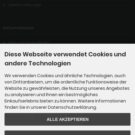
Cookie Einstellungen
Informationen
Liefer-und Versandkosten
Widerrufsrecht
Diese Webseite verwendet Cookies und
Digitales Produkt: Wie kann ich mein gekauftes Produkt herunterladen?
andere Technologien
Sitemap
Wir verwenden Cookies und ähnliche Technologien, auch
von Drittanbietern, um die ordentliche Funktionsweise der
Website zu gewährleisten, die Nutzung unseres Angebotes
Zahlungsmethoden
zu analysieren und Ihnen ein bestmögliches
Einkaufserlebnis bieten zu können. Weitere Informationen
finden Sie in unserer Datenschutzerklärung.
ALLE AKZEPTIEREN