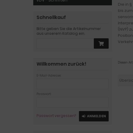
VDV - Schriften
Die in 
bis zum
Schnellkauf
sensori
Interpr
Bitte geben Sie die Artikelnummer
(NVP) z
aus unserem Katalog ein.
Positio
Verkehr
Diesen Ar
Willkommen zurück!
E-Mail-Adresse:
Übersi
Passwort:
Passwort vergessen?
ANMELDEN