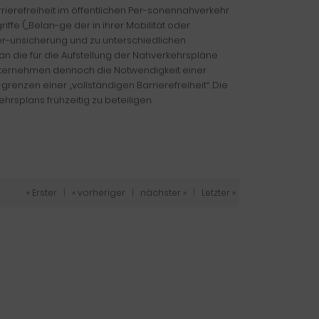
rrierefreiheit im öffentlichen Per-sonennahverkehr
ffe („Belan-ge der in ihrer Mobilität oder
Ver-unsicherung und zu unterschiedlichen
 an die für die Aufstellung der Nahverkehrspläne
unternehmen dennoch die Notwendigkeit einer
enzen einer „vollständigen Barrierefreiheit“. Die
splans frühzeitig zu beteiligen.
« Erster
|
« vorheriger
|
nächster »
|
Letzter »