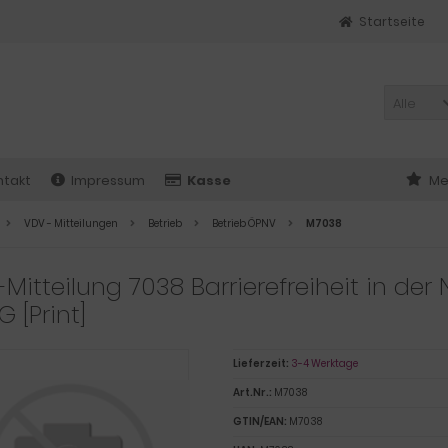
Startseite
Alle
ntakt
Impressum
Kasse
Me
VDV - Mitteilungen
Betrieb
Betrieb ÖPNV
M7038
Mitteilung 7038 Barrierefreiheit in d
G [Print]
Lieferzeit:
3-4 Werktage
Art.Nr.:
M7038
GTIN/EAN:
M7038