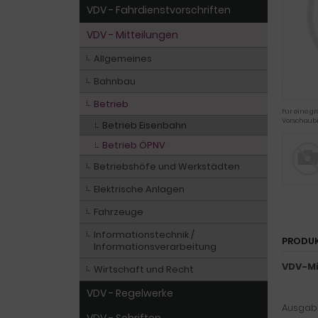
VDV - Fahrdienstvorschriften
VDV - Mitteilungen
Allgemeines
Bahnbau
Betrieb
Für eine gr
Vorschaubi
Betrieb Eisenbahn
Betrieb ÖPNV
Betriebshöfe und Werkstädten
Elektrische Anlagen
Fahrzeuge
Informationstechnik /
PRODU
Informationsverarbeitung
VDV-Mi
Wirtschaft und Recht
VDV - Regelwerke
Ausgabe