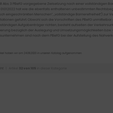
§ 8 Abs. 3 PBefG vorgegebene Zielsetzung nach einer vollständigen Ba
 01.01.2022 hat wie die ebenfalls enthaltenen unbestimmten Rechtsbegri
sch eingeschränkten Menschen“, „vollständige Barrierefreiheit“) zur 
etationen geführt. Obwohl sich die Vorschriften des PBefG unmittelbar
uständigen Aufgabenträger richten, besteht aufseiten der Verkehrs
nierung bezüglich der Auslegung und Umsetzungsmöglichkeiten bzw. -gr
sunternehmen sind nach dem PBefG bei der Aufstellung des Nahverkehr
tikel haben wir am 24.06.2020 in unseren Katalog aufgenommen.
cht
| Artikel
32 von 105
in dieser Kategorie