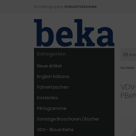
Kundengruppe:
Industriekunde
Kategorien
Ko
Neue Artikel
Startseite
English Editions
VDV-
Fahrertaschen
PBef
Kostenlos
Piktogramme
Sonstige Broschüren / Bücher
VDV - Blaue Reihe