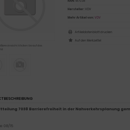
HAN:
M7038
Hersteller:
VDV
Mehr Artikel von:
VDV
Artikeldatenblatt drucken
ößere Ansicht klicken Sie auf das
ld
KTBESCHREIBUNG
tteilung 7038 Barrierefreiheit in der Nahverkehrsplanung ge
: 08/15