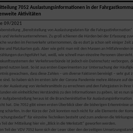
tteilung 7052 Auslastungsinformationen in der Fahrgastkommuni
enweite Aktivitäten
e 09/2021
abenstellung „Bereitstellung von Auslastungsdaten für die Fahrgastinformation“ 
e und Verkehrsunternehmen. Zu groß schienen die Hürden bei der Erfassung zuve
che wurden im Fernverkehr unternommen, da es dort ja schon seit einiger Zeit
ine und Platzkarten gab. Aber wie geht man mit den Massen an Mitfahrenden i
zählungen durchgeführt hat, weiß, wie schnell man einzelne Personen übersieht
uskunftssystemen der Verkehrsverbünde ist jedoch ein Datenschatz verborgen, de
gend nutzen lasst. So ist aus ersten Experimenten zur Untersuchung der Häufigk
nntnis gewachsen, dass diese Zahlen – um diverse Faktoren bereinigt – sehr gut 
ide sind. So haben sich im ersten Jahr der Corona Pandemie mehre Akteure auf 
n der Auslastung von Verkehrsmitteln zu errechnen und den Fahrgästen in ihrer 
unden ein einheitliches Verständnis zu den Informationen zu geben, ist es nun s
er Aufgabenstellung heraus ist die Brancheninitiative für Auslastungsinformatio
ht hat. Die 7052 gibt einen ersten Überblick über die bisherigen Erkenntnisse u
ung schärfen. In der Kürze der Zeit konnten noch nicht für alle Elemente der 
rschungsbedarf“ für einzelne Techniken besteht und zum anderen die Wirkungsw
 Teil der Mitteilung hier ein „Blick in die Werkstatt“ geworfen werden.
en Teil der VDV 7052 kann sich der Leser über den derzeitigen Umsetzungsstan