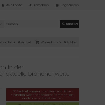
Mein Konto
Anmelden
Registrieren
SUCHEN
rkzettel
0
Artikel
Warenkorb
0
Artikel
on in der
er aktuelle branchenweite
PDF Artikel können aus lizenzrechtlichen
Gründen weder bearbeitet, kommentiert,
noch ausgedruckt werden.