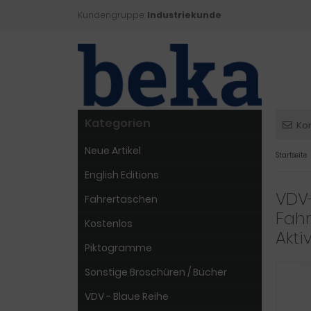
Kundengruppe:
Industriekunde
Kategorien
Ko
Neue Artikel
Startseite
English Editions
VDV-
Fahrertaschen
Fahr
Kostenlos
Akti
Piktogramme
Sonstige Broschüren / Bücher
VDV - Blaue Reihe