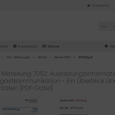
Startseite
Alle
ntakt
Impressum
Kasse
Me
VDV - Mitteilungen
Betrieb
Betrieb ÖPNV
M7052pdf
Mitteilung 7052: Auslastungsinformati
gastkommunikation - Ein Überblick üb
vitäten [PDF-Datei]
Lieferzeit:
1 Werktag
Art.Nr.:
M7052pdf