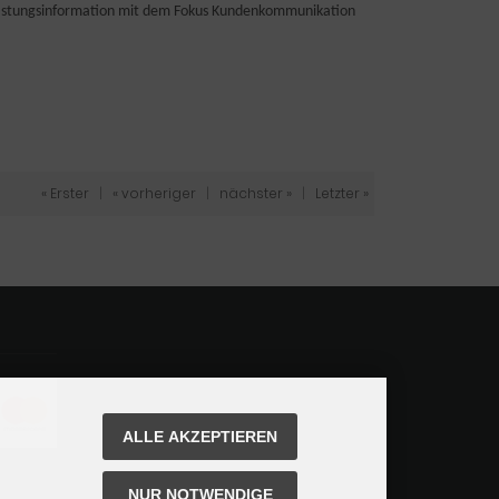
lastungsinformation mit dem Fokus Kundenkommunikation
« Erster
|
« vorheriger
|
nächster »
|
Letzter »
ALLE AKZEPTIEREN
NUR NOTWENDIGE