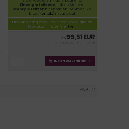
Sie erwerben mit dem Kauf eine
Einzelplatzlizenz
, sollten Sie eine
Mehrplatzlizenz
benötigen, nehmen Sie
bitte [
Kontakt
] mit uns auf.
Eine Anleitung zum Download von digitalen
Produkten finden Sie [
hier
].
99,51 EUR
ab
inkl. 7 % MwSt. zzgl.
Versandkosten
IN DEN WARENKORB
99,51 EUR