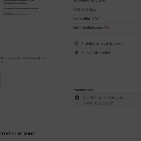
GTIN/EAN:
M7052pdf
HAN:
M7052pdf
Hersteller:
VDV
Mehr Artikel von:
VDV
Artikeldatenblatt drucken
ößere Ansicht klicken Sie auf das
ld
downloads
Als PDF herunterladen
Art.Nr.: M7052pdf
KTBESCHREIBUNG