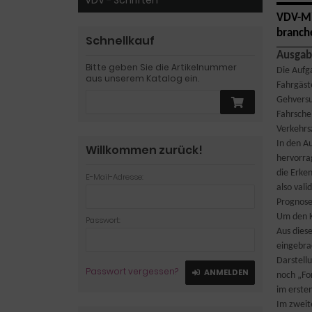
VDV - Schriften
VDV-Mi
branch
Schnellkauf
Ausgab
Bitte geben Sie die Artikelnummer
Die Aufg
aus unserem Katalog ein.
Fahrgäst
Gehversu
Fahrsche
Verkehrs
In den A
Willkommen zurück!
hervorra
die Erke
E-Mail-Adresse:
also val
Prognose
Um den K
Passwort:
Aus dies
eingebrac
Darstell
Passwort vergessen?
ANMELDEN
noch „Fo
im ersten
Im zweit