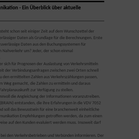
kation - Ein Überblick über aktuelle
steht schon seit einiger Zeit auf dem Wunschzettel der
rlässiger Daten als Grundlage für die Berechnungen. Erste
 zuverlässige Daten aus den Buchungssystemen für
m Nahverkehr um? Jeder, der schon einmal
.
r sich für Prognosen der Auslastung von Verkehrsmitteln
eit der Verbindungsanfragen zwischen zwei Orten schnell
zu den ermittelten Zahlen aus Verkehrszählungen passen,
dem Weg gemacht, die Zahlen zu ermitteln und daraus
Fahrplanauskunft zur Verfügung zu stellen.
innvoll die Angleichung der Informationen voranzutreiben.
n (BRAIN) entstanden, die ihre Erfahrungen in die VDV 7052
nd soll das Bewusstsein für eine branchenweit einheitliche
Kommunikation Empfehlungen getroffen werden, da zum einen
eise auf den Kunden evaluiert werden muss. Insoweit darf
d bei den Verkehrsbetrieben und Verbünden informieren. Der