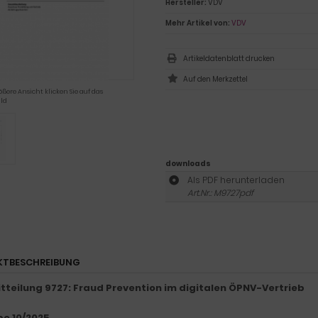
Hersteller:
VDV
Mehr Artikel von:
VDV
Artikeldatenblatt drucken
ößere Ansicht klicken Sie auf das
ld
downloads
Als PDF herunterladen
Art.Nr.: M9727pdf
KTBESCHREIBUNG
tteilung 9727: Fraud Prevention im digitalen ÖPNV-Vertrieb
e 10/2025