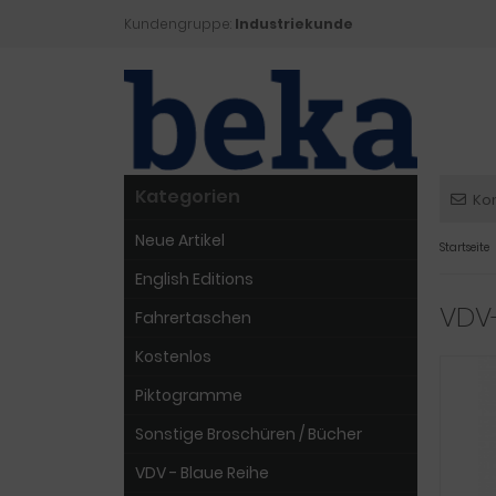
Kundengruppe:
Industriekunde
Kategorien
Ko
Neue Artikel
Startseite
English Editions
VDV-
Fahrertaschen
Kostenlos
Piktogramme
Sonstige Broschüren / Bücher
VDV - Blaue Reihe