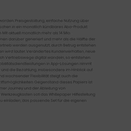
eworden. Preisgestaltung, einfache Nutzung über
nschen in ein monatlich kündbares Abo-Produkt
Mit aktuell monatlich mehr als 14 Mio.
en darüber generiert und mehr als die Hälfte der
ertrieb werden ausgenutzt, durch Betrug entstehen
en wird lauter. Verändertes Kundenverhalten, neue
sich Vertriebswege digital wandeln, so entstehen
 Mobilitätsdienstleistungen in App-Lösungen nimmt
ur und die Bezahlung, insbesondere im Hinblick auf
d wachsender Flexibilität steigt auch die
ffsmöglichkeiten. Gegenstand dieses Papiers ist
tomer Journey und der Ableitung von
Werkzeugkasten soll das Whitepaper Hilfestellung
u einladen, das passende Set für die eigenen