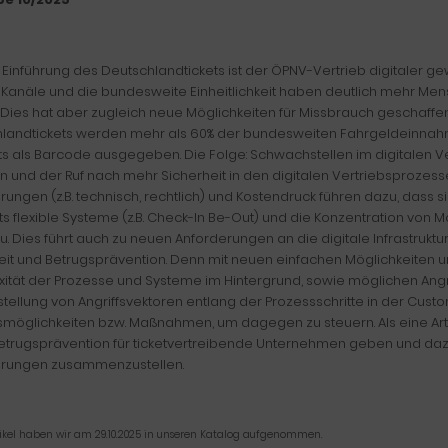
r Einführung des Deutschlandtickets ist der ÖPNV-Vertrieb digitaler g
e Kanäle und die bundesweite Einheitlichkeit haben deutlich mehr Me
. Dies hat aber zugleich neue Möglichkeiten für Missbrauch geschaffen. 
landtickets werden mehr als 60% der bundesweiten Fahrgeldeinnahm
ts als Barcode ausgegeben. Die Folge: Schwachstellen im digitalen V
 und der Ruf nach mehr Sicherheit in den digitalen Vertriebsprozess
rungen (z.B. technisch, rechtlich) und Kostendruck führen dazu, dass 
rts flexible Systeme (z.B. Check-In Be-Out) und die Konzentration von
zu. Dies führt auch zu neuen Anforderungen an die digitale Infrastrukt
eit und Betrugsprävention. Denn mit neuen einfachen Möglichkeiten un
ität der Prozesse und Systeme im Hintergrund, sowie möglichen Angri
stellung von Angriffsvektoren entlang der Prozessschritte in der Cus
möglichkeiten bzw. Maßnahmen, um dagegen zu steuern. Als eine Art 
Betrugsprävention für ticketvertreibende Unternehmen geben und daz
erungen zusammenzustellen.
tikel haben wir am 29.10.2025 in unseren Katalog aufgenommen.