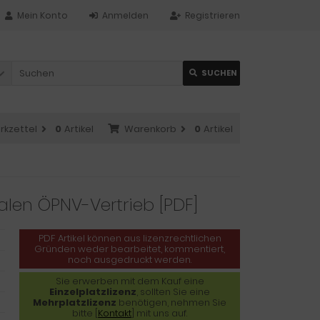
Mein Konto
Anmelden
Registrieren
SUCHEN
rkzettel
0
Artikel
Warenkorb
0
Artikel
alen ÖPNV-Vertrieb [PDF]
PDF Artikel können aus lizenzrechtlichen
Gründen weder bearbeitet, kommentiert,
noch ausgedruckt werden.
Sie erwerben mit dem Kauf eine
Einzelplatzlizenz
, sollten Sie eine
Mehrplatzlizenz
benötigen, nehmen Sie
bitte [
Kontakt
] mit uns auf.