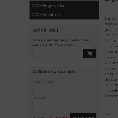
VDV - Regelwerke
VDV - Schriften
Seit de
digital
Schnellkauf
geführt
Deutsch
Bitte geben Sie die Artikelnummer
D-Ticke
aus unserem Katalog ein.
Schäden
Anforde
vielero
weiter 
Sicherh
Willkommen zurück!
Komplex
die Dar
E-Mail-Adresse:
Lösungs
in der 
Anford
Passwort:
Diesen Ar
Passwort vergessen?
ANMELDEN