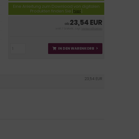
Eine Anleitung zum Download von digitalen
Produkten finden Sie [
hier
].
23,54 EUR
ab
inkl. 7 % MwSt. zzgl.
Versandkosten
IN DEN WARENKORB
23,54 EUR