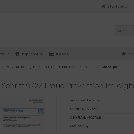
Startseite
Alle
ntakt
Impressum
Kasse
Me
VDV - Mitteilungen
Wirtschaft und Recht
Tarife
M9727pdf
Schrift 9727: Fraud Prevention im digit
Lieferzeit:
1 Werktag
Art.Nr.:
M9727pdf
GTIN/EAN:
M9727pdf
HAN:
M9727pdf