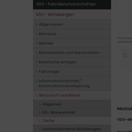
VDV - Fahrdienstvorschriften
VDV - Mitteilungen
Allgemeines
Bahnbau
Für eine gr
Vorschaubi
Betrieb
Betriebshöfe und Werkstädten
Elektrische Anlagen
Fahrzeuge
Informationstechnik /
Informationsverarbeitung
Wirtschaft und Recht
Allgemein
PRODU
EG - Binnenmarkt
VDV-Mi
Tarife
Verbandsinterne Mitteilungen
Ausgab