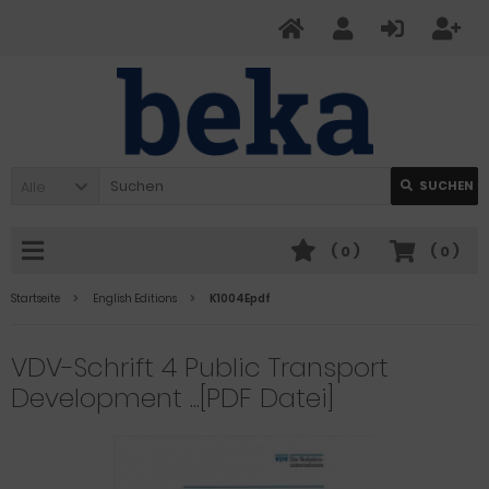
Alle
SUCHEN
(
0
)
(
0
)
Startseite
English Editions
K1004Epdf
VDV-Schrift 4 Public Transport
Development ...[PDF Datei]