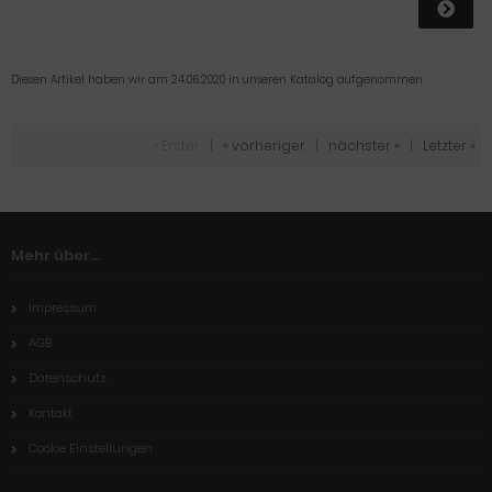
Diesen Artikel haben wir am 24.06.2020 in unseren Katalog aufgenommen.
« Erster
|
« vorheriger
|
nächster »
|
Letzter »
Mehr über...
Impressum
AGB
Datenschutz
Kontakt
Cookie Einstellungen