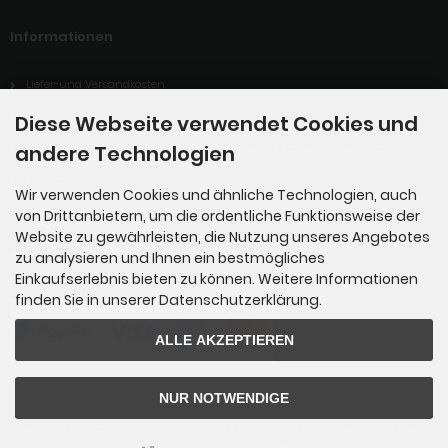
Informationen
Liefer-und Versandkosten
Widerrufsrecht
Diese Webseite verwendet Cookies und
andere Technologien
Digitales Produkt: Wie kann ich mein gekauftes Produkt herunterladen?
Sitemap
Wir verwenden Cookies und ähnliche Technologien, auch
von Drittanbietern, um die ordentliche Funktionsweise der
Website zu gewährleisten, die Nutzung unseres Angebotes
Zahlungsmethoden
zu analysieren und Ihnen ein bestmögliches
Einkaufserlebnis bieten zu können. Weitere Informationen
finden Sie in unserer Datenschutzerklärung.
ALLE AKZEPTIEREN
NUR NOTWENDIGE
beka GmbH © 2026 | Template © 2009-2026 by
mod
ified eCommerce Shopsoftware
mod
ified eCommerce Shopsoftware © 2009-2026