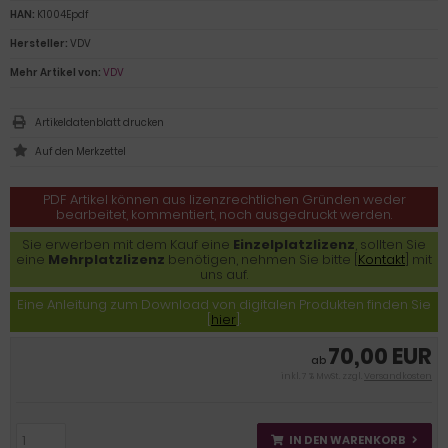
HAN:
K1004Epdf
Hersteller:
VDV
Mehr Artikel von:
VDV
Artikeldatenblatt drucken
PDF Artikel können aus lizenzrechtlichen Gründen weder
bearbeitet, kommentiert, noch ausgedruckt werden.
Sie erwerben mit dem Kauf eine
Einzelplatzlizenz
, sollten Sie
eine
Mehrplatzlizenz
benötigen, nehmen Sie bitte [
Kontakt
] mit
uns auf.
Eine Anleitung zum Download von digitalen Produkten finden Sie
[
hier
].
70,00 EUR
ab
inkl. 7 % MwSt. zzgl.
Versandkosten
IN DEN WARENKORB