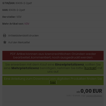
GTIN/EAN:
K1436-2-2pdf
HAN:
K1436-2-2pdf
Hersteller:
VDV
Mehr Artikel von:
VDV
Artikeldatenblatt drucken
PDF Artikel können aus lizenzrechtlichen Gründen weder
bearbeitet, kommentiert, noch ausgedruckt werden.
Sie erwerben mit dem Kauf eine
Einzelplatzlizenz
, sollten Sie
eine
Mehrplatzlizenz
benötigen, nehmen Sie bitte [
Kontakt
] mit
uns auf.
Eine Anleitung zum Download von digitalen Produkten finden Sie
[
hier
].
0,00 EUR
ab
inkl. 7 % MwSt. zzgl.
Versandkosten