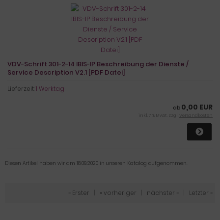
VDV-Schrift 301-2-14 IBIS-IP Beschreibung der Dienste /
Service Description V2.1 [PDF Datei]
Lieferzeit:
1 Werktag
0,00 EUR
ab
inkl. 7 % MwSt. zzgl.
Versandkosten
Diesen Artikel haben wir am 18.09.2020 in unseren Katalog aufgenommen.
« Erster
|
« vorheriger
|
nächster »
|
Letzter »