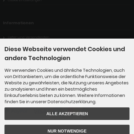
Informationen
Liefer-und Versandkosten
Widerrufsrecht
Diese Webseite verwendet Cookies und
Digitales Produkt: Wie kann ich mein gekauftes Produkt herunterladen?
andere Technologien
Sitemap
Wir verwenden Cookies und ähnliche Technologien, auch
von Drittanbietern, um die ordentliche Funktionsweise der
Website zu gewährleisten, die Nutzung unseres Angebotes
Zahlungsmethoden
zu analysieren und Ihnen ein bestmögliches
Einkaufserlebnis bieten zu können. Weitere Informationen
finden Sie in unserer Datenschutzerklärung.
ALLE AKZEPTIEREN
NUR NOTWENDIGE