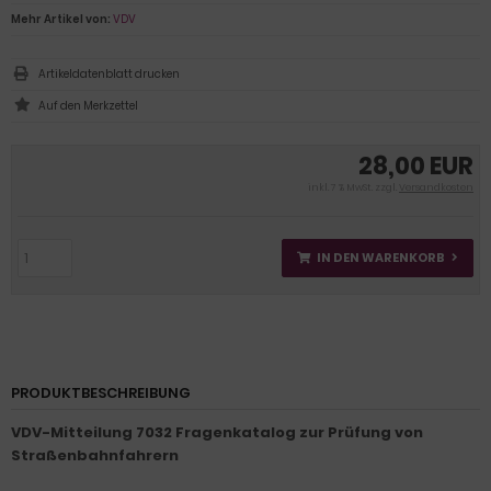
Mehr Artikel von:
VDV
Artikeldatenblatt drucken
28,00 EUR
inkl. 7 % MwSt. zzgl.
Versandkosten
IN DEN WARENKORB
PRODUKTBESCHREIBUNG
VDV-Mitteilung 7032 Fragenkatalog zur Prüfung von
Straßenbahnfahrern