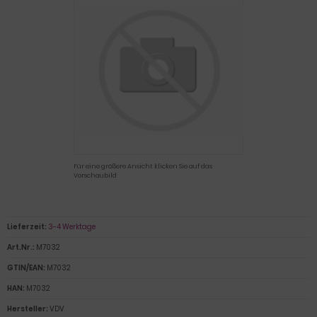
Für eine größere Ansicht klicken Sie auf das
Vorschaubild
Lieferzeit:
3-4 Werktage
Art.Nr.:
M7032
GTIN/EAN:
M7032
HAN:
M7032
Hersteller:
VDV