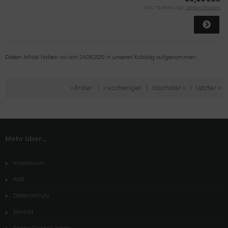
inkl. 7 % MwSt. zzgl.
Versandkosten
Diesen Artikel haben wir am 24.06.2020 in unseren Katalog aufgenommen.
« Erster
|
« vorheriger
|
nächster »
|
Letzter »
Mehr über...
Impressum
AGB
Datenschutz
Kontakt
Cookie Einstellungen