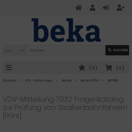
Alle
SUCHEN
(
0
)
(
0
)
Startseite
VDV - Mitteilungen
Betrieb
Betrieb ÖPNV
M7032
VDV-Mitteilung 7032 Fragenkatalog
zur Prüfung von Straßenbahnfahrern
[Print]