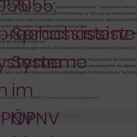
e 04/2022
7055 erläutert das Themenfeld „Sprachassistenzsysteme“ und welchen Nutzen d
unternehmen und -verbünden eine Orientierung zur Nutzung von Sprachassistenz
 erläutert hierzu die Grundlagen und Rahmenbedingungen für den Einsatz im ÖP
werden insbesondere folgenden Aspekte beleuchtet:
nd Sprachassistenten?
eht der aktuelle Markt aus?
 Rahmenbedingungen sind für den Einsatz von Sprachassistenten zu beachten?
etzten Jahren haben einige Verkehrsunternehmen in Pilotprojekten die Technik e
s genommen. Ein dauerhafter Betrieb dieses Informationskanals für den digitalen
et daher auch die Risiken und Rahmenbedingungen für den Einsatz der Technolo
tikel haben wir am 07.09.2022 in unseren Katalog aufgenommen.
cht
| Artikel
93 von 105
in dieser Kategorie