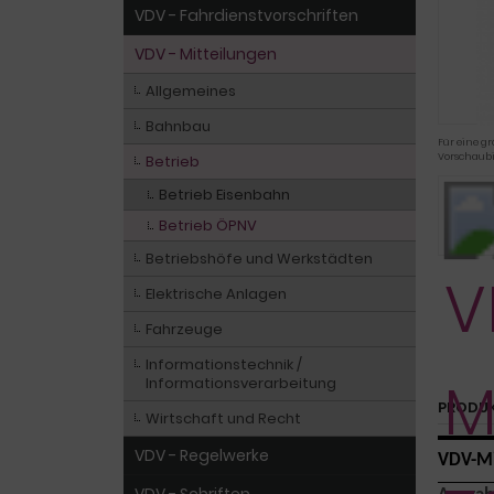
VDV - Fahrdienstvorschriften
VDV - Mitteilungen
Allgemeines
Bahnbau
Für eine gr
Vorschaubi
Betrieb
Betrieb Eisenbahn
Betrieb ÖPNV
Betriebshöfe und Werkstädten
Elektrische Anlagen
Fahrzeuge
Informationstechnik /
Informationsverarbeitung
PRODU
Wirtschaft und Recht
VDV - Regelwerke
VDV-Mi