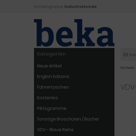
Kundengruppe:
Industriekunde
Kategorien
Ko
Neue Artikel
Startseite
English Editions
VDV-
Fahrertaschen
Kostenlos
Piktogramme
Sonstige Broschüren / Bücher
VDV - Blaue Reihe