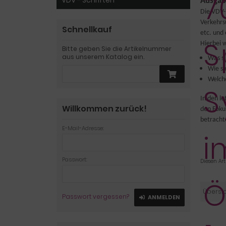
VDV - Schriften
Ausgab
Die VDV-
Verkehrs
Schnellkauf
etc. und
Hierbei 
Bitte geben Sie die Artikelnummer
aus unserem Katalog ein.
Was si
Wie si
Welche
In den l
Willkommen zurück!
den Foku
betracht
E-Mail-Adresse:
Passwort:
Diesen Ar
Übersi
Passwort vergessen?
ANMELDEN