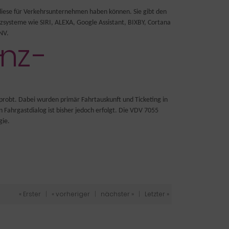
iese für Verkehrsunternehmen haben können. Sie gibt den
systeme wie SIRI, ALEXA, Google Assistant, BIXBY, Cortana
NV.
rprobt. Dabei wurden primär Fahrtauskunft und Ticketing in
 Fahrgastdialog ist bisher jedoch erfolgt. Die VDV 7055
gie.
« Erster
|
« vorheriger
|
nächster »
|
Letzter »