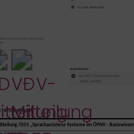
ößere Ansicht klicken Sie auf das
ld
downloads
Als PDF herunterladen
Art.Nr.: M7055
KTBESCHREIBUNG
tteilung 7055 „Sprachassistenz-Systeme im ÖPNV - Basiswisse