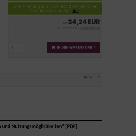
Eine Anleitung zum Download von digitalen
Produkten finden Sie [
hier
].
34,24 EUR
ab
inkl. 7 % MwSt. zzgl.
Versandkosten
IN DEN WARENKORB
34,24 EUR
n und Nutzungsmöglichkeiten“ [PDF]