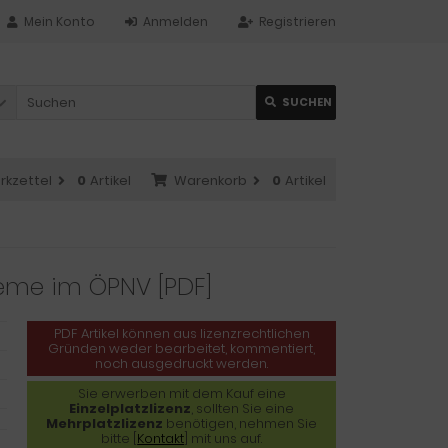
Mein Konto
Anmelden
Registrieren
SUCHEN
rkzettel
0
Artikel
Warenkorb
0
Artikel
teme im ÖPNV [PDF]
PDF Artikel können aus lizenzrechtlichen
Gründen weder bearbeitet, kommentiert,
noch ausgedruckt werden.
Sie erwerben mit dem Kauf eine
Einzelplatzlizenz
, sollten Sie eine
Mehrplatzlizenz
benötigen, nehmen Sie
bitte [
Kontakt
] mit uns auf.