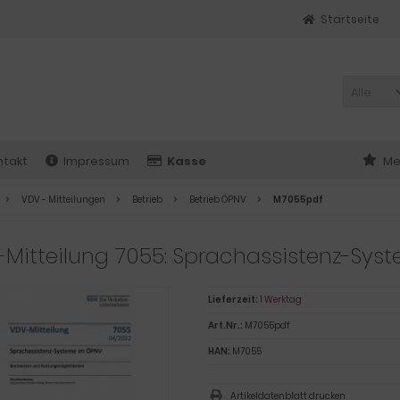
Startseite
Alle
ntakt
Impressum
Kasse
Me
VDV - Mitteilungen
Betrieb
Betrieb ÖPNV
M7055pdf
Mitteilung 7055: Sprachassistenz-Sys
Lieferzeit:
1 Werktag
Art.Nr.:
M7055pdf
HAN:
M7055
Artikeldatenblatt drucken