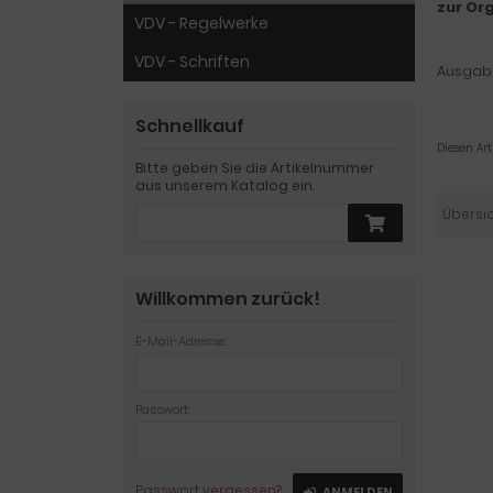
zur Or
VDV - Regelwerke
VDV - Schriften
Ausgabe
Schnellkauf
Diesen Ar
Bitte geben Sie die Artikelnummer
aus unserem Katalog ein.
Übersi
Willkommen zurück!
E-Mail-Adresse:
Passwort:
Passwort vergessen?
ANMELDEN