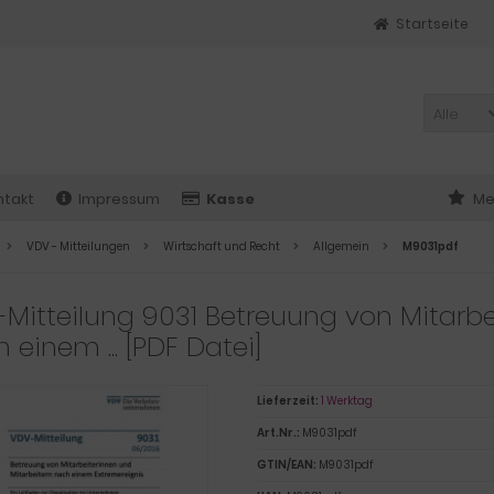
Startseite
Alle
ntakt
Impressum
Kasse
Me
VDV - Mitteilungen
Wirtschaft und Recht
Allgemein
M9031pdf
Mitteilung 9031 Betreuung von Mitarbe
 einem ... [PDF Datei]
Lieferzeit:
1 Werktag
Art.Nr.:
M9031pdf
GTIN/EAN:
M9031pdf