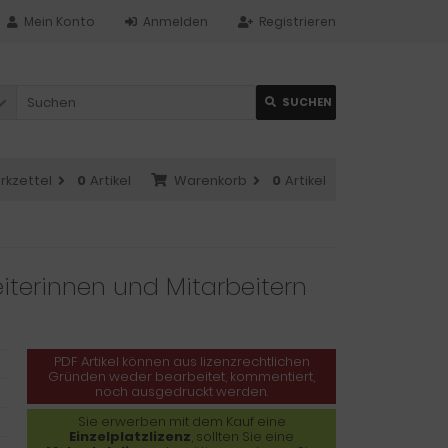
Mein Konto
Anmelden
Registrieren
SUCHEN
rkzettel
0
Artikel
Warenkorb
0
Artikel
iterinnen und Mitarbeitern
PDF Artikel können aus lizenzrechtlichen
Gründen weder bearbeitet, kommentiert,
noch ausgedruckt werden.
Sie erwerben mit dem Kauf eine
Einzelplatzlizenz
, sollten Sie eine