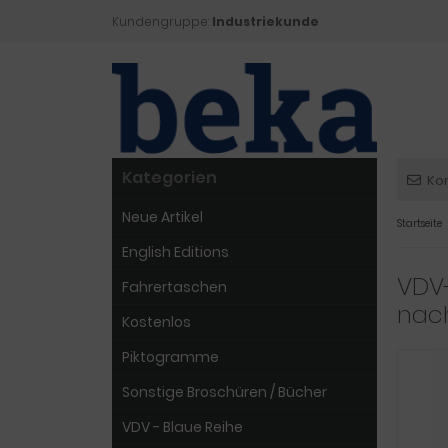
Kundengruppe:
Industriekunde
Kategorien
Ko
Neue Artikel
Startseite
English Editions
VDV-
Fahrertaschen
nach
Kostenlos
Piktogramme
Sonstige Broschüren / Bücher
VDV - Blaue Reihe