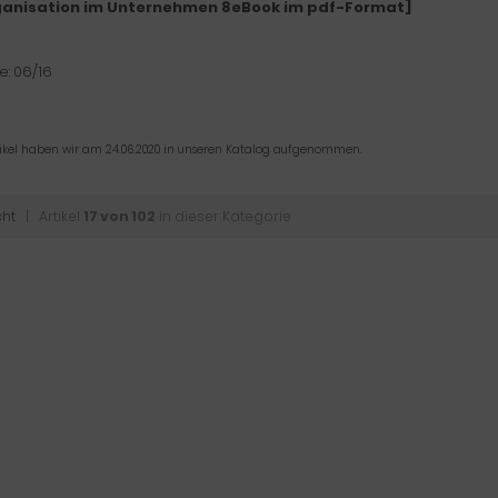
ganisation im Unternehmen 8eBook im pdf-Format]
: 06/16
tikel haben wir am 24.06.2020 in unseren Katalog aufgenommen.
cht
| Artikel
17 von 102
in dieser Kategorie