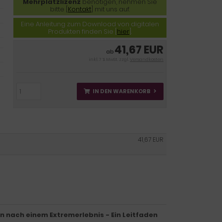
Mehrplatzlizenz
benötigen, nehmen Sie
bitte [
Kontakt
] mit uns auf.
Eine Anleitung zum Download von digitalen
Produkten finden Sie [
hier
].
41,67 EUR
ab
inkl. 7 % MwSt. zzgl.
Versandkosten
IN DEN WARENKORB
41,67 EUR
n nach einem Extremerlebnis - Ein Leitfaden