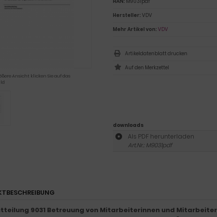
HAN:
M9031pdf
Hersteller:
VDV
Mehr Artikel von:
VDV
Artikeldatenblatt drucken
ößere Ansicht klicken Sie auf das
ld
downloads
Als PDF herunterladen
Art.Nr.: M9031pdf
KTBESCHREIBUNG
tteilung 9031 Betreuung von Mitarbeiterinnen und Mitarbeiter