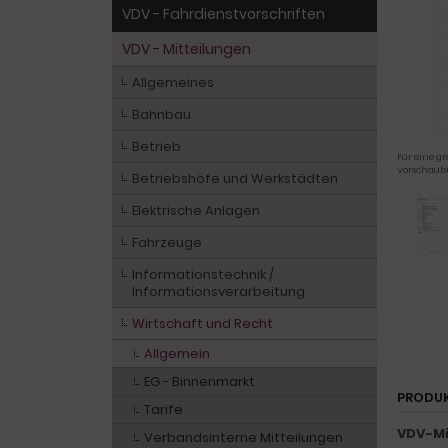
VDV - Fahrdienstvorschriften
VDV - Mitteilungen
Allgemeines
Bahnbau
Betrieb
Für eine gr
Vorschaubi
Betriebshöfe und Werkstädten
Elektrische Anlagen
Fahrzeuge
Informationstechnik /
Informationsverarbeitung
Wirtschaft und Recht
Allgemein
EG - Binnenmarkt
PRODU
Tarife
VDV-Mi
Verbandsinterne Mitteilungen