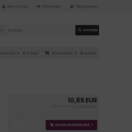
Mein Konto
Anmelden
Registrieren
SUCHEN
rkzettel
0
Artikel
Warenkorb
0
Artikel
10,85 EUR
inkl. 19 % MwSt. zzgl.
Versandkosten
IN DEN WARENKORB