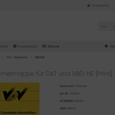
Startseite
Alle
ntakt
Impressum
Kasse
Me
VDV - Regelwerke
105020
melmappe für DAT und VBD-NE [Print]
Lieferzeit:
2 Wochen
Art.Nr.:
105020
GTIN/EAN:
105020
HAN:
105020