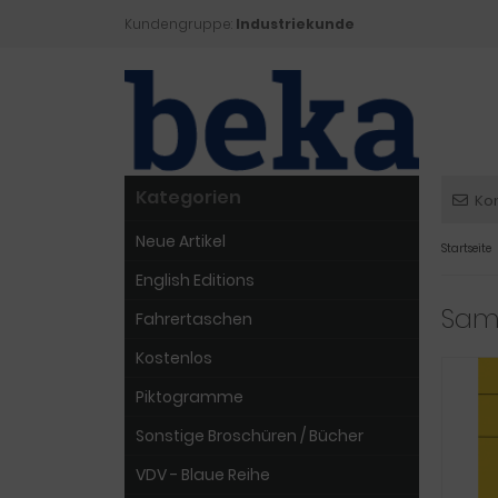
Kundengruppe:
Industriekunde
Kategorien
Ko
Neue Artikel
Startseite
English Editions
Sam
Fahrertaschen
Kostenlos
Piktogramme
Sonstige Broschüren / Bücher
VDV - Blaue Reihe