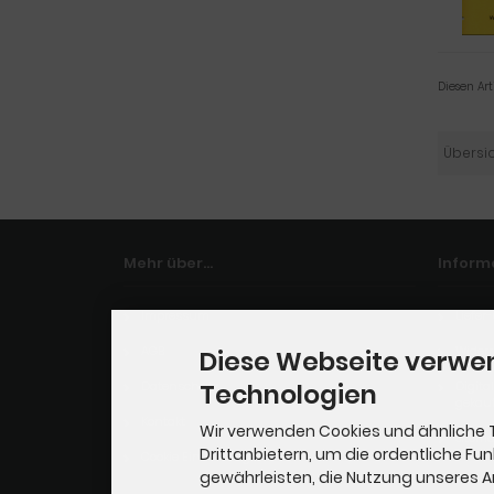
Diesen Ar
Übersi
Mehr über...
Inform
Impressum
Liefer
AGB
Widerr
Diese Webseite verwe
Datenschutz
Technologien
Digita
gekauf
Kontakt
Wir verwenden Cookies und ähnliche 
Sitem
Drittanbietern, um die ordentliche Fu
Cookie Einstellungen
gewährleisten, die Nutzung unseres 