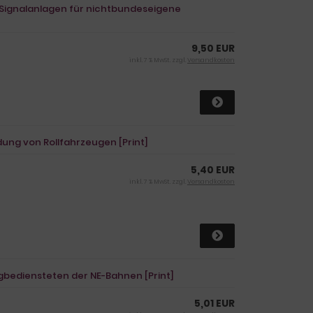
n Signalanlagen für nichtbundeseigene
9,50 EUR
inkl. 7 % MwSt. zzgl.
Versandkosten
dung von Rollfahrzeugen [Print]
5,40 EUR
inkl. 7 % MwSt. zzgl.
Versandkosten
gbediensteten der NE-Bahnen [Print]
5,01 EUR