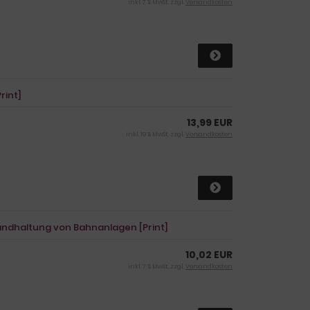
inkl. 7 % MwSt. zzgl.
Versandkosten
rint]
13,99 EUR
inkl. 19 % MwSt. zzgl.
Versandkosten
standhaltung von Bahnanlagen [Print]
10,02 EUR
inkl. 7 % MwSt. zzgl.
Versandkosten