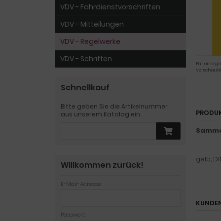
VDV - Fahrdienstvorschriften
VDV - Mitteilungen
VDV - Regelwerke
VDV - Schriften
Für eine gr
Vorschaubi
Schnellkauf
Bitte geben Sie die Artikelnummer
PRODU
aus unserem Katalog ein.
Sammel
gelb, DI
Willkommen zurück!
E-Mail-Adresse:
KUNDEN
Passwort: