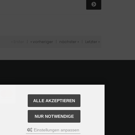
« Erster
|
« vorheriger
|
nächster »
|
Letzter »
ALLE AKZEPTIEREN
NUR NOTWENDIGE
Einstellungen anpassen