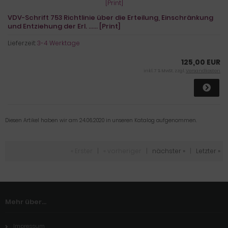
VDV-Schrift 753 Richtlinie über die Erteilung, Einschränkung
und Entziehung der Erl. ...... [Print]
Lieferzeit:
3-4 Werktage
125,00 EUR
inkl. 7 % MwSt. zzgl.
Versandkosten
Diesen Artikel haben wir am 24.06.2020 in unseren Katalog aufgenommen.
« Erster
|
« vorheriger
|
nächster »
|
Letzter »
Mehr über...
Impressum