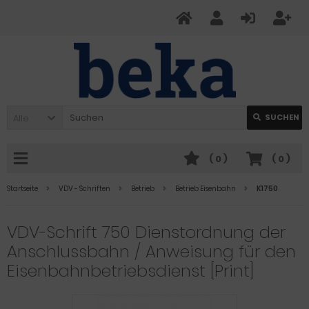
Alle
SUCHEN
(
0
)
(
0
)
Startseite
VDV - Schriften
Betrieb
Betrieb Eisenbahn
K1750
VDV-Schrift 750 Dienstordnung der
Anschlussbahn / Anweisung für den
Eisenbahnbetriebsdienst [Print]