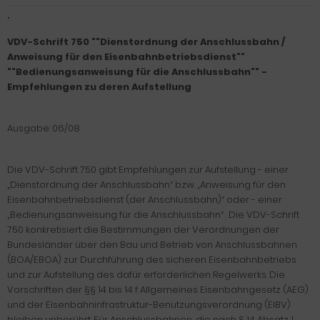
"
VDV-Schrift 750 ""Dienstordnung der Anschlussbahn /
Anweisung für den Eisenbahnbetriebsdienst""
""Bedienungsanweisung für die Anschlussbahn"" -
Empfehlungen zu deren Aufstellung
Ausgabe: 06/08
Die VDV-Schrift 750 gibt Empfehlungen zur Aufstellung - einer
„Dienstordnung der Anschlussbahn“ bzw. „Anweisung für den
Eisenbahnbetriebsdienst (der Anschlussbahn)“ oder - einer
„Bedienungsanweisung für die Anschlussbahn“ . Die VDV-Schrift
750 konkretisiert die Bestimmungen der Verordnungen der
Bundesländer über den Bau und Betrieb von Anschlussbahnen
(BOA/EBOA) zur Durchführung des sicheren Eisenbahnbetriebs
und zur Aufstellung des dafür erforderlichen Regelwerks. Die
Vorschriften der §§ 14 bis 14 f Allgemeines Eisenbahngesetz (AEG)
und der Eisenbahninfrastruktur-Benutzungsverordnung (EIBV)
bleiben unberührt. Für Anschlussbahnen, die nach § 14 Absatz 1