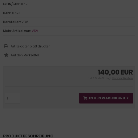
GTIN/EAN:
K1750
HAN:
K1750
Hersteller:
VDV
Mehr Artikel von:
VDV
Artikeldatenblatt drucken
140,00 EUR
inkl. 7 % MwSt. zzgl.
Versandkosten
IN DEN WARENKORB
PRODUKTBESCHREIBUNG