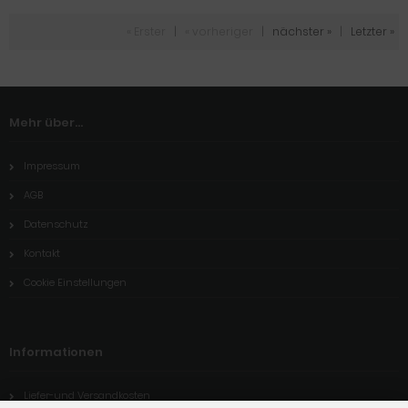
« Erster
|
« vorheriger
|
nächster »
|
Letzter »
Mehr über...
Impressum
AGB
Datenschutz
Kontakt
Cookie Einstellungen
Informationen
Liefer-und Versandkosten