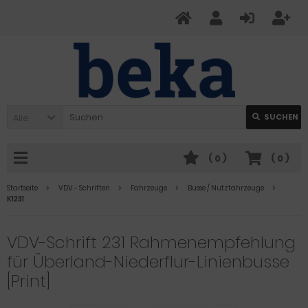
Alle
SUCHEN
(
0
)
(
0
)
Startseite
VDV - Schriften
Fahrzeuge
Busse / Nutzfahrzeuge
K1231
VDV-Schrift 231 Rahmenempfehlung
für Überland-Niederflur-Linienbusse
[Print]