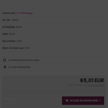
Lieferzeit:
3-4 Werktage
Art.Nr.:
K1231
GTIN/EAN:
K1231
HAN:
K1231
Hersteller:
VDV
Mehr Artikel von:
VDV
Artikeldatenblatt drucken
65,01 EUR
inkl. 7 % MwSt. zzgl.
Versandkosten
IN DEN WARENKORB