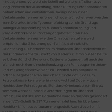
hinausgehend, verweist die Schrift auf weitere, z. T. alternative
Möglichkeiten der Ausstattung, deren Nutzung unter besonderen
betrieblichen und verkehrlichen Bedingungen in den
Verkehrsunternehmen erforderlich oder wünschenswert werden
kann. Die aktualisierte Typenempfehlung soll als Grundlage
künftiger Ausschreibungen zu einer Vereinheitlichung und
Vergleichbarkeit der Fahrzeugangebote führen. Den
Verkehrsunternehmen wie den Omnibusherstellern wird
empfohlen, die Gliederung der Schrift als einheitliche
Orientierung zu übernehmen. Im deutschen Überlandverkehr ist
der kundenorientierte Einsatz von Niederflur- Omnibussen heute
selbstverständlich. Preis- und Kostenerwägungen, oft auch der
Wunsch nach Gemeinschaftsnutzung von Fahrzeugen im Linien-
und im Gelegenheitsverkehr, im Einzelfall auch besondere
örtliche Gegebenheiten sind aber Gründe dafür, dass im
Regionalbusverkehr weiterhin – und wohl auf Dauer – auch
Hochboden- Fahrzeuge als Standard-Omnibusse zum Einsatz
kommen werden. Spezielle Anforderungen an Überland-
Omnibusse mit 860 mm Bodenhöhe wurden deshalb gesondert
in der VDV-Schrift Nr. 237 “Rahmenempfehlung für Überland-
Hochflur- Linienbusse“ zusammengestellt. Auch diese Schrift
wurde im Vorfeld mit der europäischen Fahrzeugindustrie