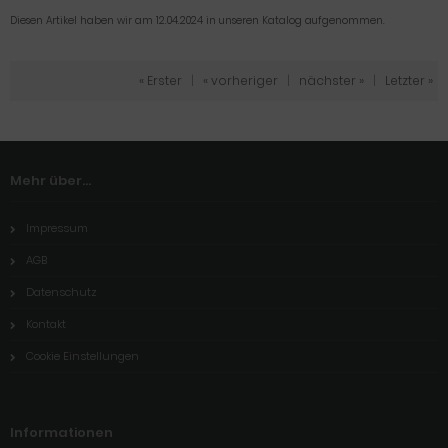
Diesen Artikel haben wir am 12.04.2024 in unseren Katalog aufgenommen.
« Erster
|
« vorheriger
|
nächster »
|
Letzter »
Mehr über...
Impressum
AGB
Datenschutz
Kontakt
Cookie Einstellungen
Informationen