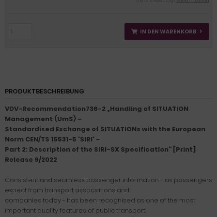
inkl. 7 % MwSt. zzgl.
Versandkosten
IN DEN WARENKORB
PRODUKTBESCHREIBUNG
VDV-Recommendation736-2 „Handling of SITUATION
Management (UmS) –
Standardised Exchange of SITUATIONs with the European
Norm CEN/TS 15531-5 'SIRI' -
Part 2: Description of the SIRI-SX Specification“ [Print]
Release 9/2022
Consistent and seamless passenger information - as passengers
expect from transport associations and
companies today - has been recognised as one of the most
important quality features of public transport.