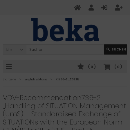
Alle
SUCHEN
(
0
)
(
0
)
Startseite
English Editions
K1736-2_2022E
VDV-Recommendation736-2
„Handling of SITUATION Management
(UmS) – Standardised Exchange of
SITUATIONs with the European Norm