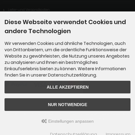
Liefer-und Versandkosten
Widerrufsrecht
Diese Webseite verwendet Cookies und
Digitales Produkt: Wie kann ich mein gekauftes Produkt herunterladen?
andere Technologien
Sitemap
Wir verwenden Cookies und ähnliche Technologien, auch
von Drittanbietern, um die ordentliche Funktionsweise der
Website zu gewährleisten, die Nutzung unseres Angebotes
Zahlungsmethoden
zu analysieren und Ihnen ein bestmögliches
Einkaufserlebnis bieten zu können. Weitere Informationen
finden Sie in unserer Datenschutzerklärung.
ALLE AKZEPTIEREN
NUR NOTWENDIGE
beka GmbH © 2026 | Template © 2009-2026 by
mod
ified eCommerce Shopsoftware
mod
ified eCommerce Shopsoftware © 2009-2026
Einstellungen anpassen
Datenschutzerklärung
Impressum