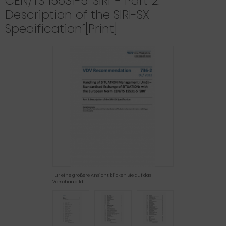
CEN/TS 15531-5 'SIRI' - Part 2:
Description of the SIRI-SX
Specification“[Print]
Für eine größere Ansicht klicken Sie auf das
Vorschaubild