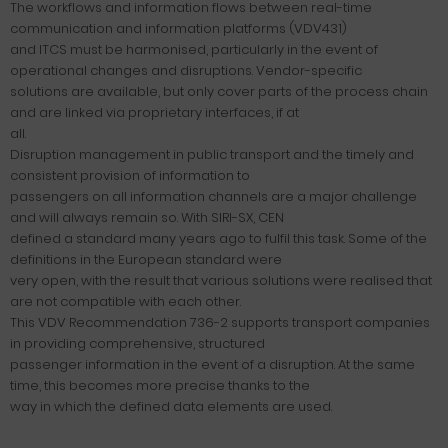
The workflows and information flows between real-time
communication and information platforms (VDV431)
and ITCS must be harmonised, particularly in the event of
operational changes and disruptions. Vendor-specific
solutions are available, but only cover parts of the process chain
and are linked via proprietary interfaces, if at
all.
Disruption management in public transport and the timely and
consistent provision of information to
passengers on all information channels are a major challenge
and will always remain so. With SIRI-SX, CEN
defined a standard many years ago to fulfil this task. Some of the
definitions in the European standard were
very open, with the result that various solutions were realised that
are not compatible with each other.
This VDV Recommendation 736-2 supports transport companies
in providing comprehensive, structured
passenger information in the event of a disruption. At the same
time, this becomes more precise thanks to the
way in which the defined data elements are used.