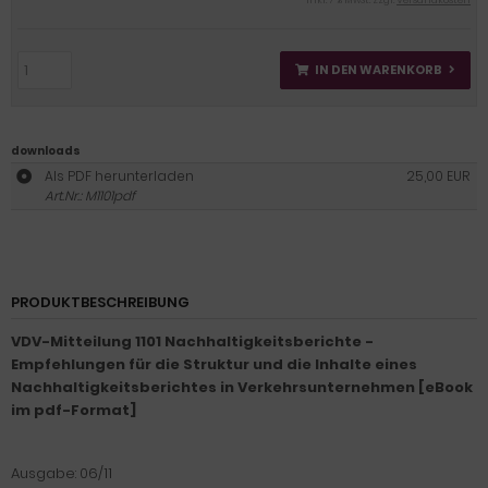
inkl. 7 % MwSt. zzgl.
Versandkosten
IN DEN WARENKORB
downloads
Als PDF herunterladen
25,00 EUR
Art.Nr.: M1101pdf
PRODUKTBESCHREIBUNG
VDV-Mitteilung 1101 Nachhaltigkeitsberichte -
Empfehlungen für die Struktur und die Inhalte eines
Nachhaltigkeitsberichtes in Verkehrsunternehmen [eBook
im pdf-Format]
Ausgabe: 06/11