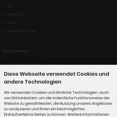
AGB
Datenschutz
Kontakt
Cookie Einstellungen
Informationen
Liefer-und Versandkosten
Widerrufsrecht
Diese Webseite verwendet Cookies und
andere Technologien
Digitales Produkt: Wie kann ich mein gekauftes Produkt herunterladen?
Sitemap
Wir verwenden Cookies und ähnliche Technologien, auch
von Drittanbietern, um die ordentliche Funktionsweise der
Website zu gewährleisten, die Nutzung unseres Angebotes
Zahlungsmethoden
zu analysieren und Ihnen ein bestmögliches
Einkaufserlebnis bieten zu können. Weitere Informationen