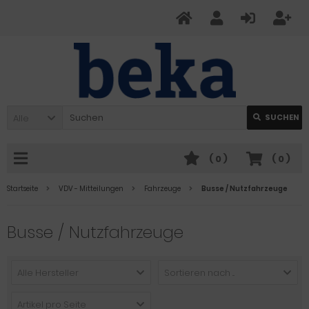
Alle
SUCHEN
(
0
)
(
0
)
Startseite
VDV - Mitteilungen
Fahrzeuge
Busse / Nutzfahrzeuge
Busse / Nutzfahrzeuge
Alle Hersteller
Sortieren nach ...
Artikel pro Seite