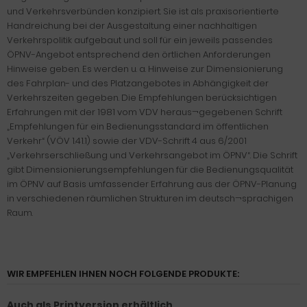
und Verkehrsverbünden konzipiert. Sie ist als praxisorientierte
Handreichung bei der Ausgestaltung einer nachhaltigen
Verkehrspolitik aufgebaut und soll für ein jeweils passendes
ÖPNV-Angebot entsprechend den örtlichen Anforderungen
Hinweise geben. Es werden u. a. Hinweise zur Dimensionierung
des Fahrplan- und des Platzangebotes in Abhängigkeit der
Verkehrszeiten gegeben. Die Empfehlungen berücksichtigen
Erfahrungen mit der 1981 vom VDV heraus¬gegebenen Schrift
„Empfehlungen für ein Bedienungsstandard im öffentlichen
Verkehr“ (VÖV 1.41.1) sowie der VDV-Schrift 4 aus 6/2001
„Verkehrserschließung und Verkehrsangebot im ÖPNV“. Die Schrift
gibt Dimensionierungsempfehlungen für die Bedienungsqualität
im ÖPNV auf Basis umfassender Erfahrung aus der ÖPNV-Planung
in verschiedenen räumlichen Strukturen im deutsch¬sprachigen
Raum.
WIR EMPFEHLEN IHNEN NOCH FOLGENDE PRODUKTE:
Auch als Printversion erhältlich