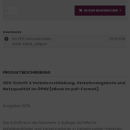
IN DEN WARENKORB
downloads
Als PDF herunterladen
70,00 EUR
Art.Nr.: K1004_2019pdf
PRODUKTBESCHREIBUNG
VDV-Schrift 4 Verkehrsschließung, Verkehrsangebote und
Netzqualität im ÖPNV [eBook im pdf-Format]
Ausgabe: 01/19
Die Schrift ist in der Nunmehr 3. Auflage als Hilfe für
Aufgabenträger und Verkehrsplaner in Verkehrsunter¬nehmen