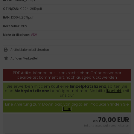
Art.Nr.:
K1004_2019pdf
GTIN/EAN:
K1004_2019pdf
HAN:
K1004_2019pdf
Hersteller:
VDV
Mehr Artikel von:
VDV
Artikeldatenblatt drucken
PDF Artikel können aus lizenzrechtlichen Gründen weder
bearbeitet, kommentiert, noch ausgedruckt werden.
Sie erwerben mit dem Kauf eine
Einzelplatzlizenz
, sollten Sie
eine
Mehrplatzlizenz
benötigen, nehmen Sie bitte [
Kontakt
] mit
uns auf.
Eine Anleitung zum Download von digitalen Produkten finden Sie
[
hier
].
70,00 EUR
ab
inkl. 7 % MwSt. zzgl.
Versandkosten