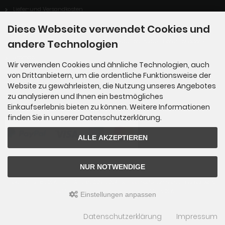
Liefer-und Versandkosten
Widerrufsrecht
Diese Webseite verwendet Cookies und
andere Technologien
Digitales Produkt: Wie kann ich mein gekauftes Produkt herunterladen?
Sitemap
Wir verwenden Cookies und ähnliche Technologien, auch
von Drittanbietern, um die ordentliche Funktionsweise der
Website zu gewährleisten, die Nutzung unseres Angebotes
Zahlungsmethoden
zu analysieren und Ihnen ein bestmögliches
Einkaufserlebnis bieten zu können. Weitere Informationen
finden Sie in unserer Datenschutzerklärung.
ALLE AKZEPTIEREN
NUR NOTWENDIGE
beka GmbH © 2026 | Template © 2009-2026 by
mod
ified eCommerce Shopsoftware
mod
ified eCommerce Shopsoftware © 2009-2026
Einstellungen anpassen
Datenschutzerklärung
Impressum