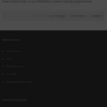
Diesen Artikel haben wir am 24.06.2020 in unseren Katalog aufgenommen.
« Erster
|
« vorheriger
|
nächster »
|
Letzter »
Mehr über...
Impressum
AGB
Datenschutz
Kontakt
Cookie Einstellungen
Informationen