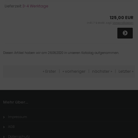
Lieferzeit:
3-4 Werktage
125,00 EUR
inkl. 7 % MwSt. zzgl.
Versandkosten
Diesen Artikel haben wir am 26.06.2020 in unseren Katalog aufgenommen.
« Erster
|
« vorheriger
|
nächster »
|
Letzter »
Mehr über...
Impressum
AGB
Datenschutz