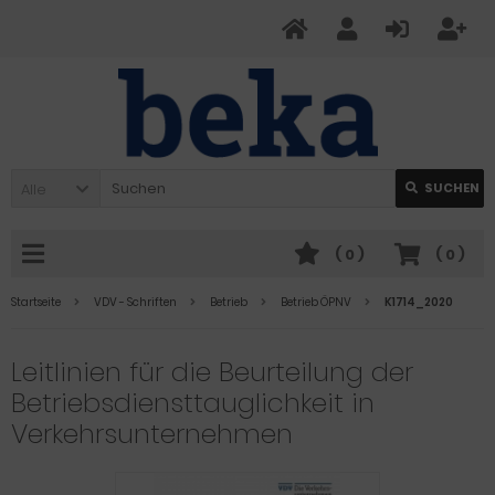
Alle
SUCHEN
(
0
)
(
0
)
Startseite
VDV - Schriften
Betrieb
Betrieb ÖPNV
K1714_2020
Leitlinien für die Beurteilung der
Betriebsdiensttauglichkeit in
Verkehrsunternehmen