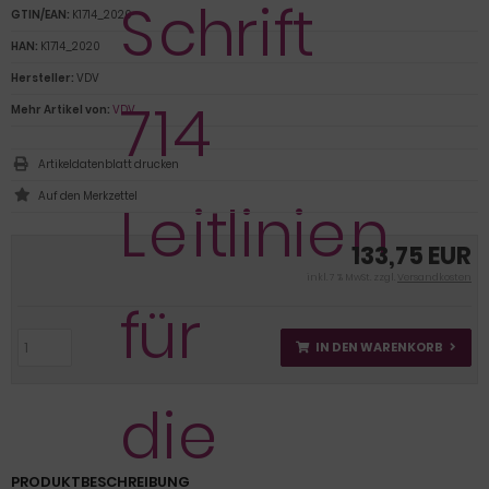
GTIN/EAN:
K1714_2020
HAN:
K1714_2020
Hersteller:
VDV
Mehr Artikel von:
VDV
Artikeldatenblatt drucken
133,75 EUR
inkl. 7 % MwSt. zzgl.
Versandkosten
IN DEN WARENKORB
PRODUKTBESCHREIBUNG