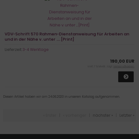
VDV-Schrift 570 Rahmen-Dienstanweisung für Arbeiten an
und in der Nähe v. unter .... [Print]
Lieferzeit:
3-4 Werktage
190,00 EUR
inkl. 7 % MwSt. zzgl.
Versandkosten
Diesen Artikel haben wir am 24.06.2020 in unseren Katalog aufgenommen.
« Erster
|
« vorheriger
|
nächster »
|
Letzter »