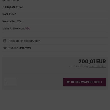
Art.Nr.:
K1047
GTIN/EAN:
K1047
HAN:
K1047
Hersteller:
VDV
Mehr Artikel von:
VDV
Artikeldatenblatt drucken
200,01 EUR
inkl. 7 % MwSt. zzgl.
Versandkosten
IN DEN WARENKORB