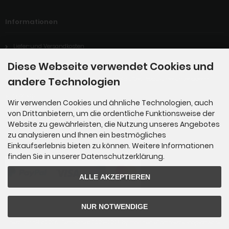
Informationen
Liefer-und Versandkosten
Widerrufsrecht
Diese Webseite verwendet Cookies und
andere Technologien
Digitales Produkt: Wie kann ich mein gekauftes Produkt herunterladen?
Sitemap
Wir verwenden Cookies und ähnliche Technologien, auch
von Drittanbietern, um die ordentliche Funktionsweise der
Website zu gewährleisten, die Nutzung unseres Angebotes
Zahlungsmethoden
zu analysieren und Ihnen ein bestmögliches
Einkaufserlebnis bieten zu können. Weitere Informationen
finden Sie in unserer Datenschutzerklärung.
ALLE AKZEPTIEREN
NUR NOTWENDIGE
beka GmbH © 2026 | Template © 2009-2026 by
mod
ified eCommerce Shopsoftware