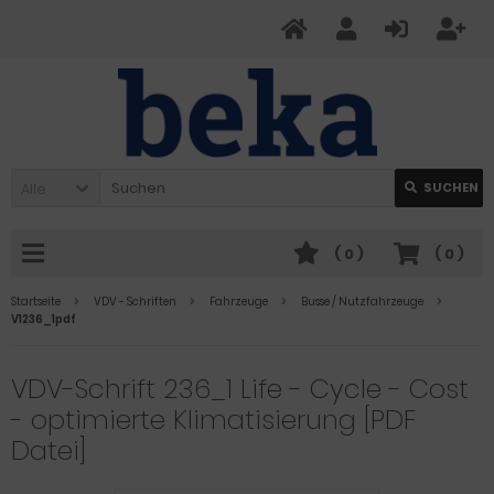
Alle
SUCHEN
(
0
)
(
0
)
Startseite
VDV - Schriften
Fahrzeuge
Busse / Nutzfahrzeuge
V1236_1pdf
VDV-Schrift 236_1 Life - Cycle - Cost
- optimierte Klimatisierung [PDF
Datei]