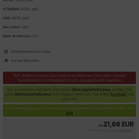
Art.Nr.:
V1236_1pdf
GTIN/EAN:
V1236_1pdf
HAN:
V1236_1pdf
Hersteller:
VDV
Mehr Artikel von:
VDV
Artikeldatenblatt drucken
PDF Artikel können aus lizenzrechtlichen Gründen weder
bearbeitet, kommentiert, noch ausgedruckt werden.
Sie erwerben mit dem Kauf eine
Einzelplatzlizenz
, sollten Sie
eine
Mehrplatzlizenz
benötigen, nehmen Sie bitte [
Kontakt
] mit
uns auf.
Eine Anleitung zum Download von digitalen Produkten finden Sie
[
hier
].
21,66 EUR
ab
inkl. 7 % MwSt. zzgl.
Versandkosten