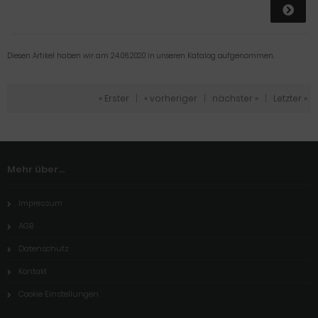
Diesen Artikel haben wir am 24.06.2020 in unseren Katalog aufgenommen.
« Erster
|
« vorheriger
|
nächster »
|
Letzter »
Mehr über...
Impressum
AGB
Datenschutz
Kontakt
Cookie Einstellungen