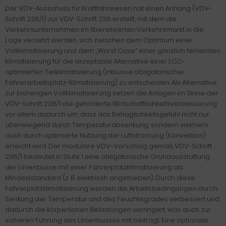
Der VDV-Ausschuss für Kraftfahrwesen hat einen Anhang (VDV-
Schrift 236/1) zur VDV-Schrift 236 erstellt, mit dem die
Verkehrsunternehmen im liberalisierten Verkehrsmarkt in die
Lage versetzt werden, sich zwischen dem Optimum einer
Vollklimatisierung und dem „Worst Case“ einer gänzlich fehlenden
Klimatisierung für die akzeptable Alternative einer LCC-
optimierten Teilklimatisierung (inklusive obligatorischer
Fahrerarbeitsplatz-Klimatisierung) zu entscheiden. Als Alternative
zur bisherigen Vollklimatisierung setzen die Anlagen im Sinne der
VDV-Schrift 236/1 die geforderte Wirtschaftlichkeitsverbesserung
vor allem dadurch um, dass das Behaglichkeitsgefühl nicht nur
überwiegend durch Temperaturabsenkung, sondern vielmehr
auch durch optimierte Nutzung der Luftströmung (Konvektion)
erreicht wird. Der modulare VDV-Vorschlag gemäß VDV-Schrift
236/1 bedeutet in Stufe 1 eine obligatorische Grundausstattung
der Linienbusse mit einer Fahrerplatzklimatisierung als
Mindeststandard (z. B. elektrisch angetrieben). Durch diese
Fahrerplatzklimatisierung werden die Arbeitsbedingungen durch
Senkung der Temperatur und des Feuchtegrades verbessert und
dadurch die körperlichen Belastungen verringert, was auch zur
sicheren Führung des Linienbusses mit beiträgt. Eine optionale