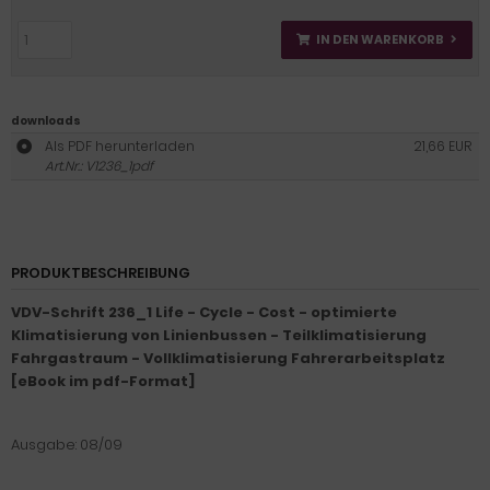
IN DEN WARENKORB
downloads
Als PDF herunterladen
21,66 EUR
Art.Nr.: V1236_1pdf
PRODUKTBESCHREIBUNG
VDV-Schrift 236_1 Life - Cycle - Cost - optimierte
Klimatisierung von Linienbussen - Teilklimatisierung
Fahrgastraum - Vollklimatisierung Fahrerarbeitsplatz
[eBook im pdf-Format]
Ausgabe: 08/09