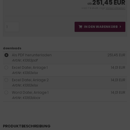
251,45 EUR
ab
inkl. 7 % MwSt. zzgl.
Versandkosten
IN DEN WARENKORB
downloads
Als PDF herunterladen
251,45 EUR
Art.Nr.: K1363pdf
Excel Datei, Anlage 1
14,01 EUR
Art.Nr.: K1363xlsx
Excel Datei, Anlage 2
14,01 EUR
Art.Nr.: K1363xlsx
Word Datei, Anlage 1
14,01 EUR
Art.Nr.: K1363docx
PRODUKTBESCHREIBUNG