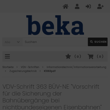
Alle
SUCHEN
(
0
)
(
0
)
Startseite
VDV - Schriften
Informationstechnik / Informationsverarbeitung
Zugsicherungstechnik
K1363pdf
VDV-Schrift 363 BÜV-NE "Vorschrift
für die Sicherung der
Bahnübergänge bei
nichtbundeseigenen Eisenbahnen"