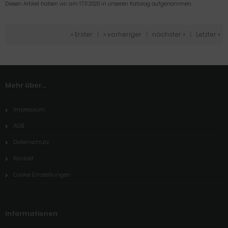
Diesen Artikel haben wir am 17.11.2020 in unseren Katalog aufgenommen.
« Erster
|
« vorheriger
|
nächster »
|
Letzter »
Mehr über...
Impressum
AGB
Datenschutz
Kontakt
Cookie Einstellungen
Informationen