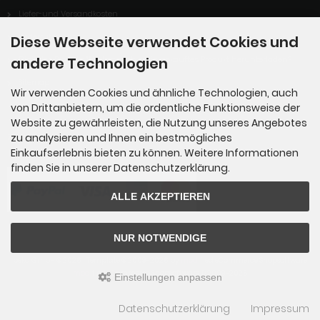
Liefer-und Versandkosten
Widerrufsrecht
Diese Webseite verwendet Cookies und
andere Technologien
Digitales Produkt: Wie kann ich mein gekauftes Produkt herunterladen?
Sitemap
Wir verwenden Cookies und ähnliche Technologien, auch
von Drittanbietern, um die ordentliche Funktionsweise der
Website zu gewährleisten, die Nutzung unseres Angebotes
Zahlungsmethoden
zu analysieren und Ihnen ein bestmögliches
Einkaufserlebnis bieten zu können. Weitere Informationen
finden Sie in unserer Datenschutzerklärung.
ALLE AKZEPTIEREN
NUR NOTWENDIGE
beka GmbH © 2026 | Template © 2009-2026 by
mod
ified eCommerce Shopsoftware
mod
ified eCommerce Shopsoftware © 2009-2026
Einstellungen anpassen
Datenschutzerklärung
Impressum