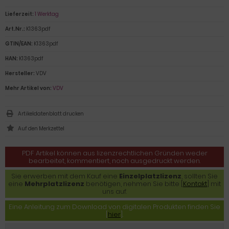
Lieferzeit:
1 Werktag
Art.Nr.:
K1363pdf
GTIN/EAN:
K1363pdf
HAN:
K1363pdf
Hersteller:
VDV
Mehr Artikel von:
VDV
Artikeldatenblatt drucken
PDF Artikel können aus lizenzrechtlichen Gründen weder
bearbeitet, kommentiert, noch ausgedruckt werden.
Sie erwerben mit dem Kauf eine
Einzelplatzlizenz
, sollten Sie
eine
Mehrplatzlizenz
benötigen, nehmen Sie bitte [
Kontakt
] mit
uns auf.
Eine Anleitung zum Download von digitalen Produkten finden Sie
[
hier
].