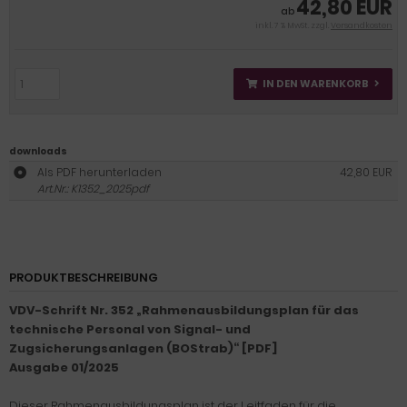
42,80 EUR
ab
inkl. 7 % MwSt. zzgl.
Versandkosten
IN DEN WARENKORB
downloads
Als PDF herunterladen
42,80 EUR
Art.Nr.: K1352_2025pdf
PRODUKTBESCHREIBUNG
VDV-Schrift Nr. 352 „Rahmenausbildungsplan für das
technische Personal von Signal- und
Zugsicherungsanlagen (BOStrab)“ [PDF]
Ausgabe 01/2025
Dieser Rahmenausbildungsplan ist der Leitfaden für die