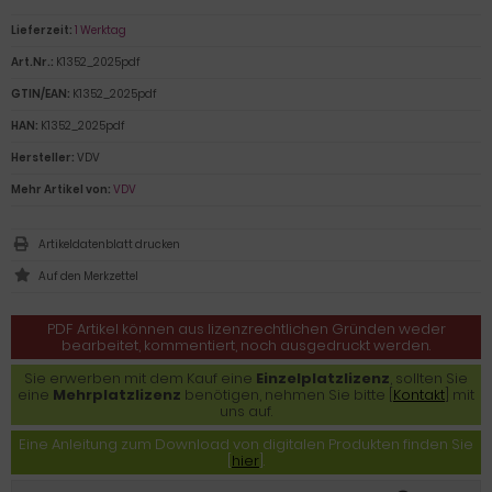
Lieferzeit:
1 Werktag
Art.Nr.:
K1352_2025pdf
GTIN/EAN:
K1352_2025pdf
HAN:
K1352_2025pdf
Hersteller:
VDV
Mehr Artikel von:
VDV
Artikeldatenblatt drucken
PDF Artikel können aus lizenzrechtlichen Gründen weder
bearbeitet, kommentiert, noch ausgedruckt werden.
Sie erwerben mit dem Kauf eine
Einzelplatzlizenz
, sollten Sie
eine
Mehrplatzlizenz
benötigen, nehmen Sie bitte [
Kontakt
] mit
uns auf.
Eine Anleitung zum Download von digitalen Produkten finden Sie
[
hier
].