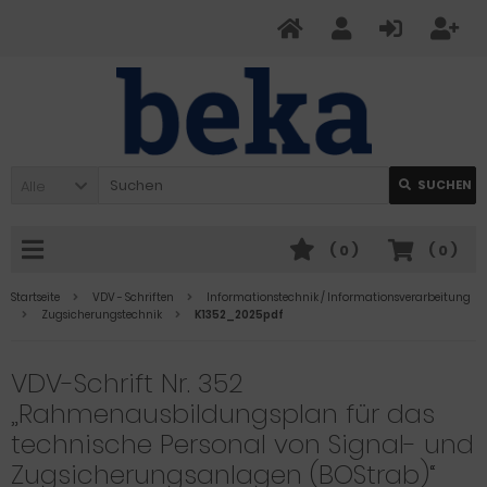
Alle
SUCHEN
(
0
)
(
0
)
Startseite
VDV - Schriften
Informationstechnik / Informationsverarbeitung
Zugsicherungstechnik
K1352_2025pdf
VDV-Schrift Nr. 352
„Rahmenausbildungsplan für das
technische Personal von Signal- und
Zugsicherungsanlagen (BOStrab)“