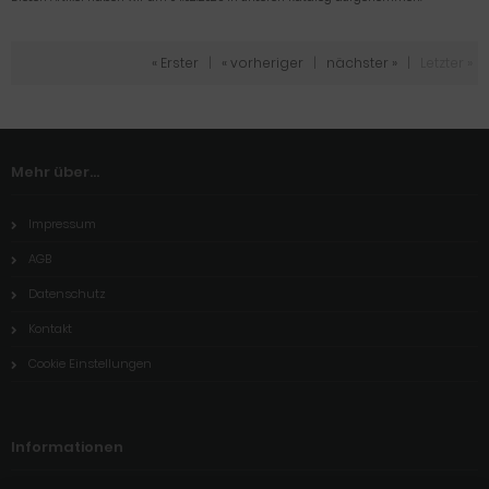
« Erster
|
« vorheriger
|
nächster »
|
Letzter »
Mehr über...
Impressum
AGB
Datenschutz
Kontakt
Cookie Einstellungen
Informationen