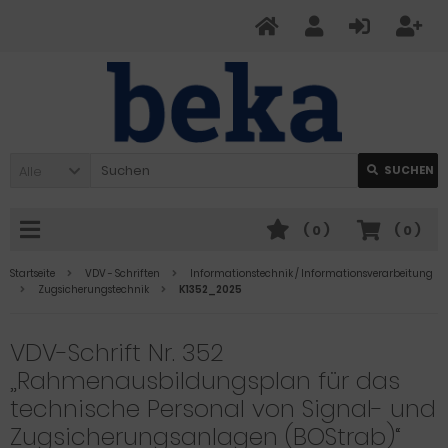
Alle
SUCHEN
(
0
)
(
0
)
Startseite
VDV - Schriften
Informationstechnik / Informationsverarbeitung
Zugsicherungstechnik
K1352_2025
VDV-Schrift Nr. 352
„Rahmenausbildungsplan für das
technische Personal von Signal- und
Zugsicherungsanlagen (BOStrab)“