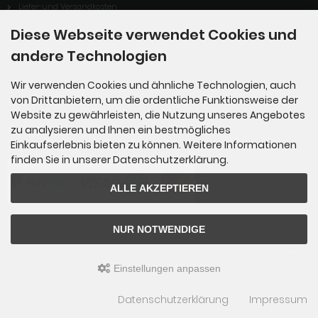
Liefer-und Versandkosten
Widerrufsrecht
Diese Webseite verwendet Cookies und
andere Technologien
Digitales Produkt: Wie kann ich mein gekauftes Produkt herunterladen?
Sitemap
Wir verwenden Cookies und ähnliche Technologien, auch
von Drittanbietern, um die ordentliche Funktionsweise der
Website zu gewährleisten, die Nutzung unseres Angebotes
Zahlungsmethoden
zu analysieren und Ihnen ein bestmögliches
Einkaufserlebnis bieten zu können. Weitere Informationen
finden Sie in unserer Datenschutzerklärung.
ALLE AKZEPTIEREN
NUR NOTWENDIGE
beka GmbH © 2026 | Template © 2009-2026 by
mod
ified eCommerce Shopsoftware
mod
ified eCommerce Shopsoftware © 2009-2026
Einstellungen anpassen
Datenschutzerklärung
Impressum