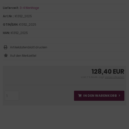
Lieferzeit:
3-4 Werktage
Art.Nr.:
K1352_2025
GTIN/EAN:
K1352_2025
HAN:
K1352_2025
Artikeldatenblatt drucken
128,40 EUR
inkl. 7 % MwSt. zzgl.
Versandkosten
IN DEN WARENKORB